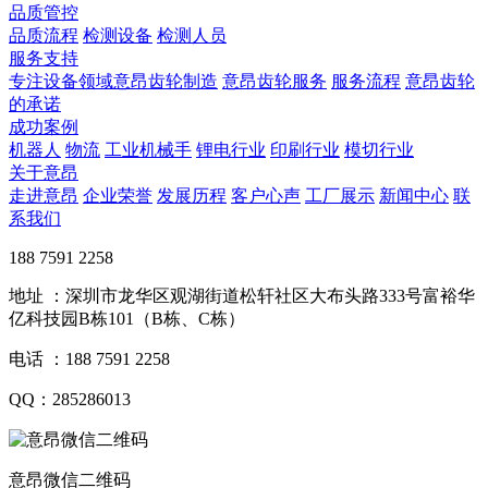
品质管控
品质流程
检测设备
检测人员
服务支持
专注设备领域意昂齿轮制造
意昂齿轮服务
服务流程
意昂齿轮
的承诺
成功案例
机器人
物流
工业机械手
锂电行业
印刷行业
模切行业
关于意昂
走进意昂
企业荣誉
发展历程
客户心声
工厂展示
新闻中心
联
系我们
188 7591 2258
地址 ：深圳市龙华区观湖街道松轩社区大布头路333号富裕华
亿科技园B栋101（B栋、C栋）
电话 ：188 7591 2258
QQ：285286013
意昂微信二维码