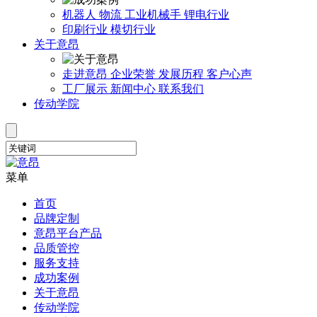
机器人
物流
工业机械手
锂电行业
印刷行业
模切行业
关于意昂
走进意昂
企业荣誉
发展历程
客户心声
工厂展示
新闻中心
联系我们
传动学院
菜单
首页
品牌定制
意昂平台产品
品质管控
服务支持
成功案例
关于意昂
传动学院