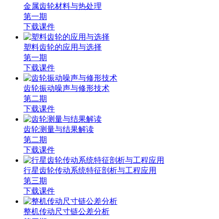
金属齿轮材料与热处理
第一期
下载课件
塑料齿轮的应用与选择
第一期
下载课件
齿轮振动噪声与修形技术
第二期
下载课件
齿轮测量与结果解读
第二期
下载课件
行星齿轮传动系统特征剖析与工程应用
第三期
下载课件
整机传动尺寸链公差分析