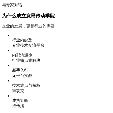
与专家对话
为什么
成立意昂传动学院
企业的发展，更是行业的需要
行业内缺乏
专业技术交流平台
内部沟通少
行业痛点难解决
新手入行
无平台实战
技术难点与短板
难攻克
成熟经验
待传播