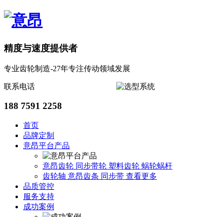
精度与速度提供者
专业齿轮制造-27年专注传动领域发展
联系电话
188 7591 2258
首页
品牌定制
意昂平台产品
意昂齿轮
同步带轮
塑料齿轮
蜗轮蜗杆
齿轮轴
意昂齿条
同步带
查看更多
品质管控
服务支持
成功案例