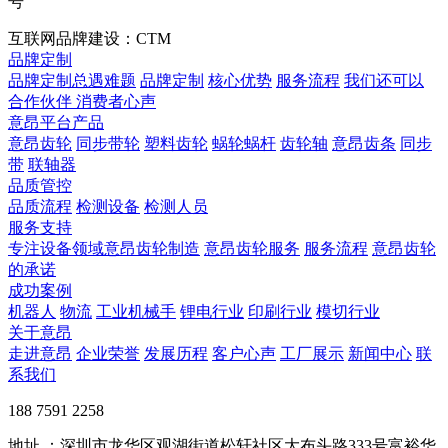
号
互联网品牌建设：CTM
品牌定制
品牌定制总遇难题
品牌定制
核心优势
服务流程
我们还可以
合作伙伴
​ 消费者心声
意昂平台产品
意昂齿轮
同步带轮
塑料齿轮
蜗轮蜗杆
齿轮轴
意昂齿条
同步
带
联轴器
品质管控
品质流程
检测设备
检测人员
服务支持
专注设备领域意昂齿轮制造
意昂齿轮服务
服务流程
意昂齿轮
的承诺
成功案例
机器人
物流
工业机械手
锂电行业
印刷行业
模切行业
关于意昂
走进意昂
企业荣誉
发展历程
客户心声
工厂展示
新闻中心
联
系我们
188 7591 2258
地址 ：深圳市龙华区观湖街道松轩社区大布头路333号富裕华