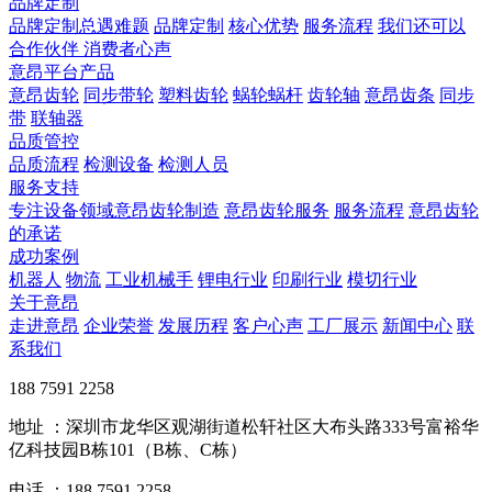
品牌定制
品牌定制总遇难题
品牌定制
核心优势
服务流程
我们还可以
合作伙伴
​ 消费者心声
意昂平台产品
意昂齿轮
同步带轮
塑料齿轮
蜗轮蜗杆
齿轮轴
意昂齿条
同步
带
联轴器
品质管控
品质流程
检测设备
检测人员
服务支持
专注设备领域意昂齿轮制造
意昂齿轮服务
服务流程
意昂齿轮
的承诺
成功案例
机器人
物流
工业机械手
锂电行业
印刷行业
模切行业
关于意昂
走进意昂
企业荣誉
发展历程
客户心声
工厂展示
新闻中心
联
系我们
188 7591 2258
地址 ：深圳市龙华区观湖街道松轩社区大布头路333号富裕华
亿科技园B栋101（B栋、C栋）
电话 ：188 7591 2258