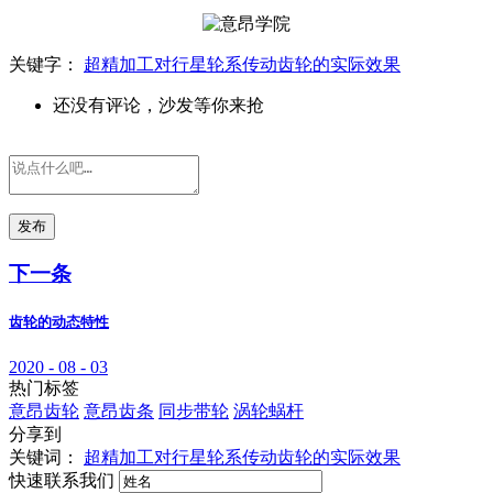
关键字：
超精加工对行星轮系传动齿轮的实际效果
还没有评论，沙发等你来抢
发布
下一条
齿轮的动态特性
2020 - 08 - 03
热门标签
意昂齿轮
意昂齿条
同步带轮
涡轮蜗杆
分享到
关键词：
超精加工对行星轮系传动齿轮的实际效果
快速联系我们