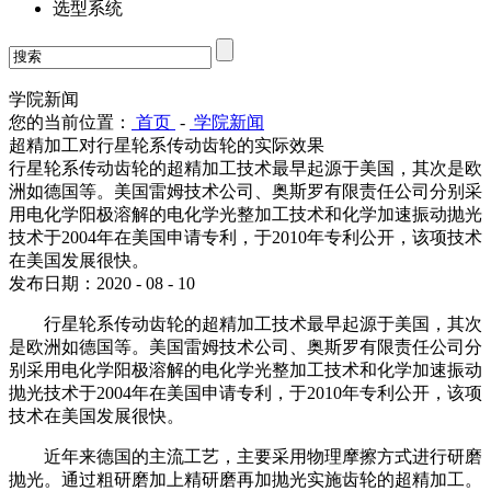
选型系统
学院新闻
您的当前位置：
首页
-
学院新闻
超精加工对行星轮系传动齿轮的实际效果
行星轮系传动齿轮的超精加工技术最早起源于美国，其次是欧
洲如德国等。美国雷姆技术公司、奥斯罗有限责任公司分别采
用电化学阳极溶解的电化学光整加工技术和化学加速振动抛光
技术于2004年在美国申请专利，于2010年专利公开，该项技术
在美国发展很快。
发布日期：2020 - 08 - 10
行星轮系传动齿轮的超精加工技术最早起源于美国，其次
是欧洲如德国等。美国雷姆技术公司、奥斯罗有限责任公司分
别采用电化学阳极溶解的电化学光整加工技术和化学加速振动
抛光技术于2004年在美国申请专利，于2010年专利公开，该项
技术在美国发展很快。
近年来德国的主流工艺，主要采用物理摩擦方式进行研磨
抛光。通过粗研磨加上精研磨再加抛光实施齿轮的超精加工。