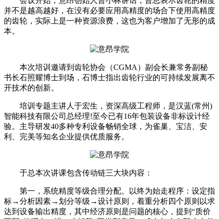
会议开始，意昂创始人曹小林讲话，曹总表示齿轮的精度
并不是越高越好，在没有必要应用高精度的场合下使用高精度
的齿轮，实际上是一种资源浪费，这也为客户增加了无形的成
本。
本次培训邀请到齿轮协会（CGMA）副会长兼常务副秘
书长石照耀博士到场，石博士指出齿轮行业的可持续发展离不
开技术的创新。
培训专题主讲人于宏生，资深高级工程师，是汉蓝(常州)
智能科技有限公司总经理!至今已有16年包装设备非标设计经
验。主导研发40多种专利设备畅销全球，为雀巢、宝洁、安
利、完美等知名企业提供优质服务。
于总本次讲课包含传动链三大块内容：
第一，系统精度等级合理分配。以终为始走程序：设定指
标→分析因素→划分等级→设计原则，着重分析四个原则以求
达到设备输出精度，其中经济原则是问题的核心，提到“质价