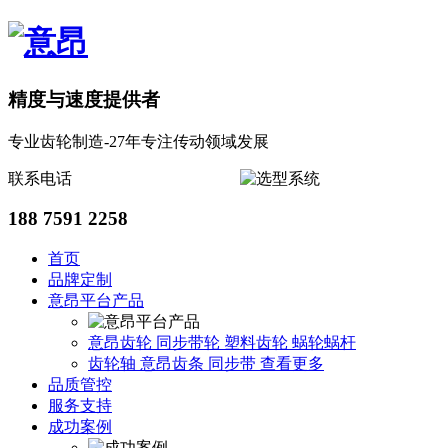
精度与速度提供者
专业齿轮制造-27年专注传动领域发展
联系电话
188 7591 2258
首页
品牌定制
意昂平台产品
意昂齿轮
同步带轮
塑料齿轮
蜗轮蜗杆
齿轮轴
意昂齿条
同步带
查看更多
品质管控
服务支持
成功案例