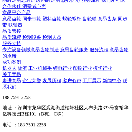
品牌定制总遇难题
品牌定制
核心优势
服务流程
我们还可以
合作伙伴
​ 消费者心声
意昂平台产品
意昂齿轮
同步带轮
塑料齿轮
蜗轮蜗杆
齿轮轴
意昂齿条
同步
带
联轴器
品质管控
品质流程
检测设备
检测人员
服务支持
专注设备领域意昂齿轮制造
意昂齿轮服务
服务流程
意昂齿轮
的承诺
成功案例
机器人
物流
工业机械手
锂电行业
印刷行业
模切行业
关于意昂
走进意昂
企业荣誉
发展历程
客户心声
工厂展示
新闻中心
联
系我们
188 7591 2258
地址 ：深圳市龙华区观湖街道松轩社区大布头路333号富裕华
亿科技园B栋101（B栋、C栋）
电话 ：188 7591 2258