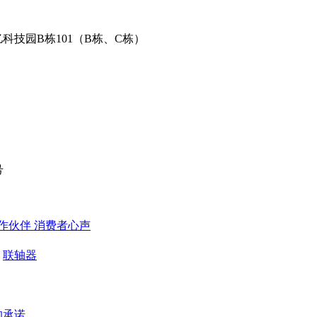
科技园B栋101（B栋、C栋）
号
作伙伴
​ 消费者心声
联轴器
的承诺