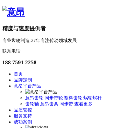
精度与速度提供者
专业齿轮制造-27年专注传动领域发展
联系电话
188 7591 2258
首页
品牌定制
意昂平台产品
意昂齿轮
同步带轮
塑料齿轮
蜗轮蜗杆
齿轮轴
意昂齿条
同步带
查看更多
品质管控
服务支持
成功案例