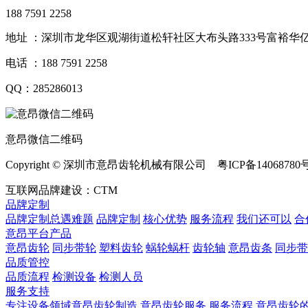
188 7591 2258
地址 ：深圳市龙华区观湖街道松轩社区大布头路333号富裕华亿
电话 ：188 7591 2258
QQ：285286013
意昂微信二维码
Copyright © 深圳市意昂齿轮机械有限公司 粤ICP备14068780
互联网品牌建设：CTM
品牌定制
品牌定制总遇难题
品牌定制
核心优势
服务流程
我们还可以
合
意昂平台产品
意昂齿轮
同步带轮
塑料齿轮
蜗轮蜗杆
齿轮轴
意昂齿条
同步带
品质管控
品质流程
检测设备
检测人员
服务支持
专注设备领域意昂齿轮制造
意昂齿轮服务
服务流程
意昂齿轮