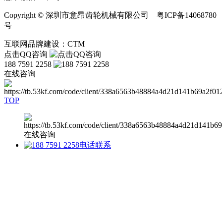
Copyright © 深圳市意昂齿轮机械有限公司 粤ICP备14068780
号
互联网品牌建设：CTM
点击QQ咨询
188 7591 2258
在线咨询
TOP
在线咨询
电话联系