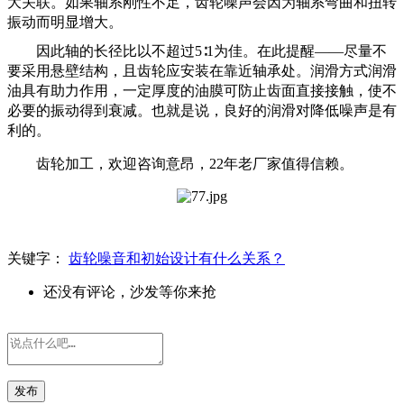
大
关联
。
如果
轴系刚性不足，齿轮噪声
会因为轴系
弯曲和扭转
振动
而
明显增大
。
因此轴的长径比以不超过5∶1为
佳
。
在此提醒——
尽量不
要
采用悬壁结构，且齿轮应安装在靠近轴承处。润滑方式润滑
油具有
助力
作用
，
一定厚度的油膜可防止齿面直接接触，使
不
必要的
振动得到衰减。
也就是说，
良好的润滑对降低噪声是有
利的。
齿轮加工，欢迎咨询意昂，22年老厂家值得信赖。
关键字：
齿轮噪音和初始设计有什么关系？
还没有评论，沙发等你来抢
发布