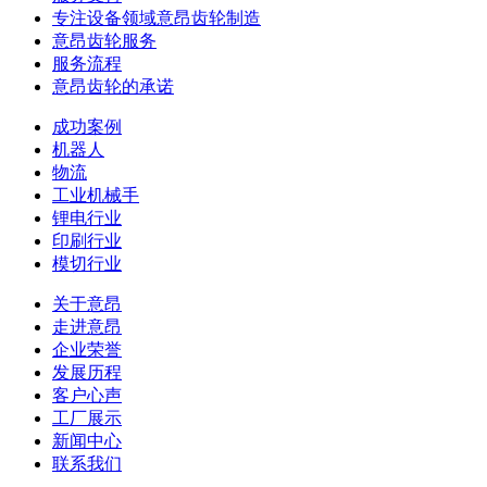
专注设备领域意昂齿轮制造
意昂齿轮服务
服务流程
意昂齿轮的承诺
成功案例
机器人
物流
工业机械手
锂电行业
印刷行业
模切行业
关于意昂
走进意昂
企业荣誉
发展历程
客户心声
工厂展示
新闻中心
联系我们