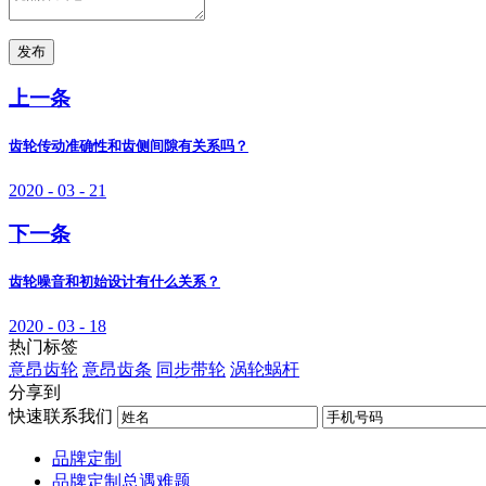
发布
上一条
齿轮传动准确性和齿侧间隙有关系吗？
2020 - 03 - 21
下一条
齿轮噪音和初始设计有什么关系？
2020 - 03 - 18
热门标签
意昂齿轮
意昂齿条
同步带轮
涡轮蜗杆
分享到
快速联系我们
品牌定制
品牌定制总遇难题