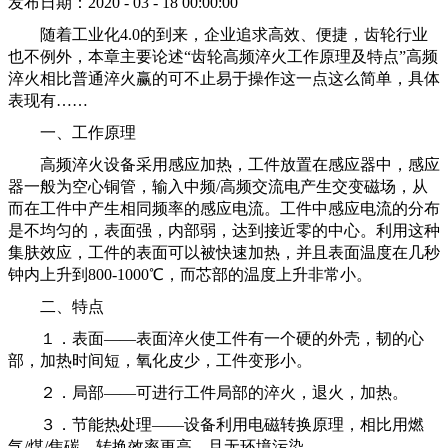
发布日期：2020 - 03 - 18 00:00:00
随着工业化4.0的到来，企业追求高效、便捷，齿轮行业
也不例外，本章主要论述“齿轮高频淬火工作原理及特点”
高频
淬火相比普通淬火
赢的可不止易于操作这一点这么简单，具体
表现有……
一、工作原理
高频淬火设备采用感应加热，工件放置在感应器中，感应
器一般为空心铜管，输入中频/高频交流电产生交变磁场，从
而在工件中产生相同频率的感应电流。工件中感应电流的分布
是不均匀的，表面强，内部弱，达到接近零的中心。利用这种
集肤效应，工件的表面可以被快速加热，并且表面温度在几秒
钟内上升到800-1000℃，而芯部的温度上升非常小。
二、特点
１．表面
——
表面淬火使工件有一个硬的外壳，韧的心
部，加热时间短，氧化皮少，工件变形小。
２．局部
——
可进行工件局部的淬火，退火，加热。
３．节能热处理
——
设备利用电磁转换原理，相比用燃
气
/
煤
/
焦碳
，
转换效率更高，
且
无环境污染。