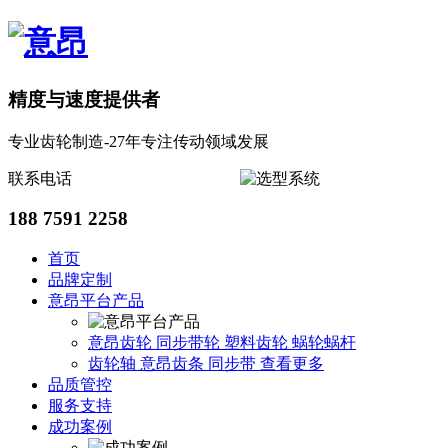
精度与速度提供者
专业齿轮制造-27年专注传动领域发展
联系电话
188 7591 2258
首页
品牌定制
意昂平台产品
意昂齿轮
同步带轮
塑料齿轮
蜗轮蜗杆
齿轮轴
意昂齿条
同步带
查看更多
品质管控
服务支持
成功案例