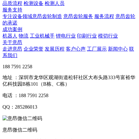
品质流程
检测设备
检测人员
服务支持
专注设备领域意昂齿轮制造
意昂齿轮服务
服务流程
意昂齿轮
的承诺
成功案例
机器人
物流
工业机械手
锂电行业
印刷行业
模切行业
关于意昂
走进意昂
企业荣誉
发展历程
客户心声
工厂展示
新闻中心
联
系我们
188 7591 2258
地址 ：深圳市龙华区观湖街道松轩社区大布头路333号富裕华
亿科技园B栋101（B栋、C栋）
电话 ：188 7591 2258
QQ：285286013
意昂微信二维码