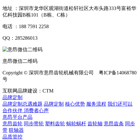
地址 ：深圳市龙华区观湖街道松轩社区大布头路333号富裕华
亿科技园B栋101（B栋、C栋）
电话 ：188 7591 2258
QQ：285286013
意昂微信二维码
Copyright © 深圳市意昂齿轮机械有限公司 粤ICP备14068780
号
互联网品牌建设：CTM
品牌定制
品牌定制总遇难题
品牌定制
核心优势
服务流程
我们还可以
合作伙伴
​ 消费者心声
意昂平台产品
意昂齿轮
同步带轮
塑料齿轮
蜗轮蜗杆
齿轮轴
意昂齿条
同步
带
联轴器
品质管控