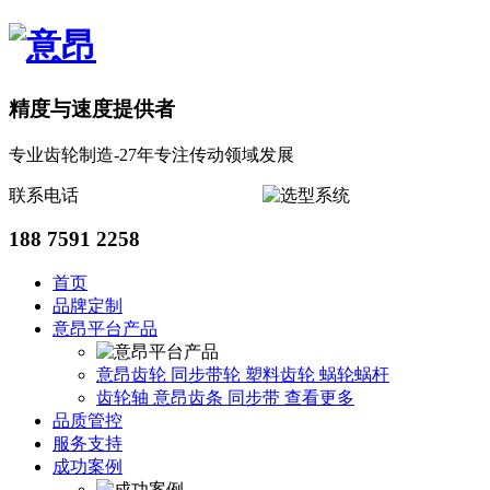
精度与速度提供者
专业齿轮制造-27年专注传动领域发展
联系电话
188 7591 2258
首页
品牌定制
意昂平台产品
意昂齿轮
同步带轮
塑料齿轮
蜗轮蜗杆
齿轮轴
意昂齿条
同步带
查看更多
品质管控
服务支持
成功案例