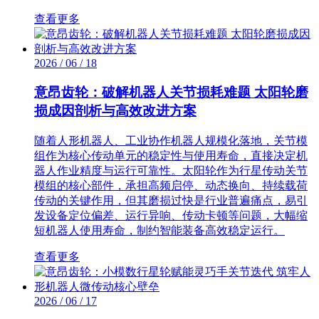
查看更多
2026 / 06 / 18
意昂齿轮：破解机器人关节损耗难题 太阳轮磨
损成因剖析与高效改进方案
随着人形机器人、工业协作机器人规模化落地，关节模
组作为核心传动单元的稳定性与使用寿命，直接决定机
器人作业精度与运行可靠性。太阳轮作为行星传动关节
模组的核心部件，承担高频启停、动态换向、持续载荷
传动的关键作用，但其磨损过快是行业普遍痛点，易引
发设备定位偏差、运行异响、传动卡顿等问题，大幅缩
短机器人使用寿命，制约智能装备高效稳定运行。
查看更多
2026 / 06 / 17