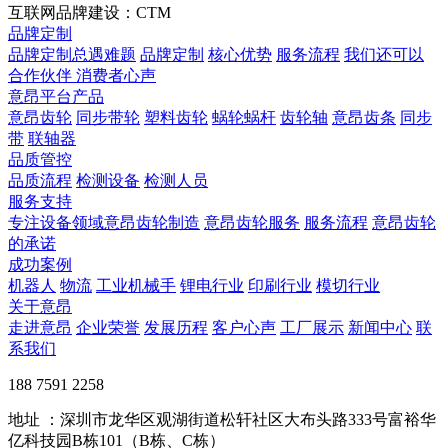
互联网品牌建设：CTM
品牌定制
品牌定制总遇难题
品牌定制
核心优势
服务流程
我们还可以
合作伙伴
​ 消费者心声
意昂平台产品
意昂齿轮
同步带轮
塑料齿轮
蜗轮蜗杆
齿轮轴
意昂齿条
同步
带
联轴器
品质管控
品质流程
检测设备
检测人员
服务支持
专注设备领域意昂齿轮制造
意昂齿轮服务
服务流程
意昂齿轮
的承诺
成功案例
机器人
物流
工业机械手
锂电行业
印刷行业
模切行业
关于意昂
走进意昂
企业荣誉
发展历程
客户心声
工厂展示
新闻中心
联
系我们
188 7591 2258
地址 ：深圳市龙华区观湖街道松轩社区大布头路333号富裕华
亿科技园B栋101（B栋、C栋）