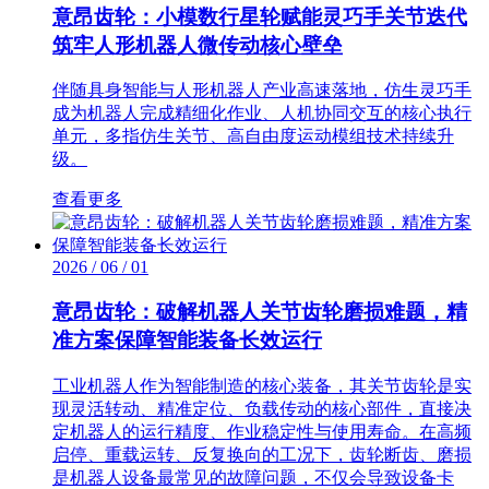
意昂齿轮：小模数行星轮赋能灵巧手关节迭代
筑牢人形机器人微传动核心壁垒
伴随具身智能与人形机器人产业高速落地，仿生灵巧手
成为机器人完成精细化作业、人机协同交互的核心执行
单元，多指仿生关节、高自由度运动模组技术持续升
级。
查看更多
2026 / 06 / 01
意昂齿轮：破解机器人关节齿轮磨损难题，精
准方案保障智能装备长效运行
工业机器人作为智能制造的核心装备，其关节齿轮是实
现灵活转动、精准定位、负载传动的核心部件，直接决
定机器人的运行精度、作业稳定性与使用寿命。在高频
启停、重载运转、反复换向的工况下，齿轮断齿、磨损
是机器人设备最常见的故障问题，不仅会导致设备卡