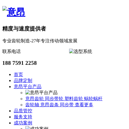
精度与速度提供者
专业齿轮制造-27年专注传动领域发展
联系电话
188 7591 2258
首页
品牌定制
意昂平台产品
意昂齿轮
同步带轮
塑料齿轮
蜗轮蜗杆
齿轮轴
意昂齿条
同步带
查看更多
品质管控
服务支持
成功案例