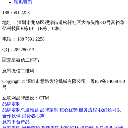
联系我们
188 7591 2258
地址 ：深圳市龙华区观湖街道松轩社区大布头路333号富裕华
亿科技园B栋101（B栋、C栋）
电话 ：188 7591 2258
QQ：285286013
意昂微信二维码
Copyright © 深圳市意昂齿轮机械有限公司 粤ICP备14068780
号
互联网品牌建设：CTM
品牌定制
品牌定制总遇难题
品牌定制
核心优势
服务流程
我们还可以
合作伙伴
​ 消费者心声
意昂平台产品
意昂齿轮
同步带轮
塑料齿轮
蜗轮蜗杆
齿轮轴
意昂齿条
同步