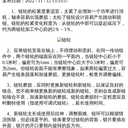
发布日期：2022 - 11 - 12 15:55:57
1、链轮的松紧度要适宜，太紧了会增加一个功率进行消
耗，轴承容易出现磨损；太松了链轮设计容易产生跳动和脱
链。链轮的松紧变化程度为：从链轮的中部可以提起或压下，
约为两链轮加工中心距的2％－3％。
2、应将链轮安装在轴上，不得摆动和歪斜。在同一传动组
件中，两个链轮的端面应在同一平面内，当链轮中心距小于
0.5米时，偏差可为1mm；当链轮中心距大于0.5米时，偏差可
为2mm。但链轮齿面不能有摩擦现象，如果两轮偏置过大，容
易产生链条脱落和加速磨损。更换链轮时，检查并调整偏移。
3、链轮磨损，应同时更换新链轮和新链轮，以保证良好的
啮合。您不能单独更换新的链轮或新的链轮。否则会造成新链
轮啮合不良，加速新链轮的磨损。链轮齿磨损到一定程度应及
时翻转使用（指使用可调式链轮），延长使用时间。
4、新链轮太长或使用后拉伸，调整困难。链环可以根据情
况拆除，但必须是平的。链条要穿过链轮的背面，锁片要插在
外面，锁片的开口要朝向旋转的反方向。