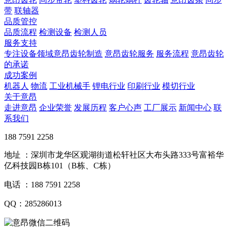
带
联轴器
品质管控
品质流程
检测设备
检测人员
服务支持
专注设备领域意昂齿轮制造
意昂齿轮服务
服务流程
意昂齿轮
的承诺
成功案例
机器人
物流
工业机械手
锂电行业
印刷行业
模切行业
关于意昂
走进意昂
企业荣誉
发展历程
客户心声
工厂展示
新闻中心
联
系我们
188 7591 2258
地址 ：深圳市龙华区观湖街道松轩社区大布头路333号富裕华
亿科技园B栋101（B栋、C栋）
电话 ：188 7591 2258
QQ：285286013