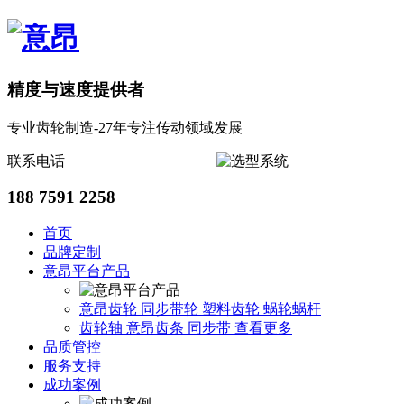
精度与速度提供者
专业齿轮制造-27年专注传动领域发展
联系电话
188 7591 2258
首页
品牌定制
意昂平台产品
意昂齿轮
同步带轮
塑料齿轮
蜗轮蜗杆
齿轮轴
意昂齿条
同步带
查看更多
品质管控
服务支持
成功案例