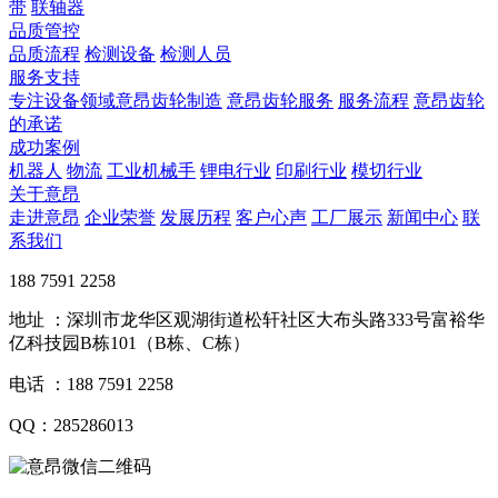
带
联轴器
品质管控
品质流程
检测设备
检测人员
服务支持
专注设备领域意昂齿轮制造
意昂齿轮服务
服务流程
意昂齿轮
的承诺
成功案例
机器人
物流
工业机械手
锂电行业
印刷行业
模切行业
关于意昂
走进意昂
企业荣誉
发展历程
客户心声
工厂展示
新闻中心
联
系我们
188 7591 2258
地址 ：深圳市龙华区观湖街道松轩社区大布头路333号富裕华
亿科技园B栋101（B栋、C栋）
电话 ：188 7591 2258
QQ：285286013