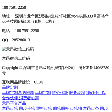
188 7591 2258
地址 ：深圳市龙华区观湖街道松轩社区大布头路333号富裕华
亿科技园B栋101（B栋、C栋）
电话 ：188 7591 2258
QQ：285286013
意昂微信二维码
Copyright © 深圳市意昂齿轮机械有限公司 粤ICP备14068780
号
互联网品牌建设：CTM
品牌定制
品牌定制总遇难题
品牌定制
核心优势
服务流程
我们还可以
合作伙伴
​ 消费者心声
意昂平台产品
意昂齿轮
同步带轮
塑料齿轮
蜗轮蜗杆
齿轮轴
意昂齿条
同步