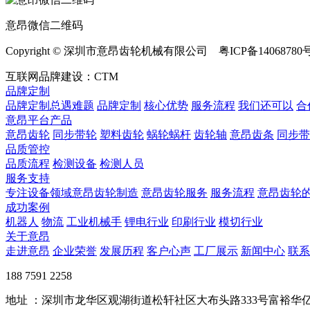
意昂微信二维码
Copyright © 深圳市意昂齿轮机械有限公司 粤ICP备14068780
互联网品牌建设：CTM
品牌定制
品牌定制总遇难题
品牌定制
核心优势
服务流程
我们还可以
合
意昂平台产品
意昂齿轮
同步带轮
塑料齿轮
蜗轮蜗杆
齿轮轴
意昂齿条
同步带
品质管控
品质流程
检测设备
检测人员
服务支持
专注设备领域意昂齿轮制造
意昂齿轮服务
服务流程
意昂齿轮
成功案例
机器人
物流
工业机械手
锂电行业
印刷行业
模切行业
关于意昂
走进意昂
企业荣誉
发展历程
客户心声
工厂展示
新闻中心
联系
188 7591 2258
地址 ：深圳市龙华区观湖街道松轩社区大布头路333号富裕华亿