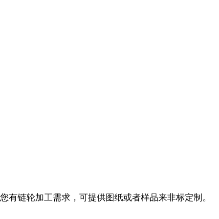
如您有链轮加工需求，可提供图纸或者样品来非标定制。