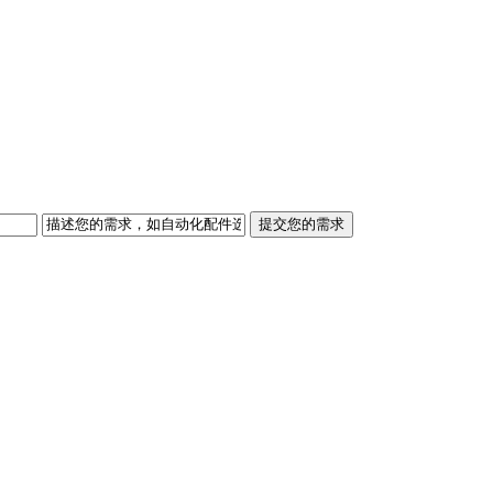
提交您的需求