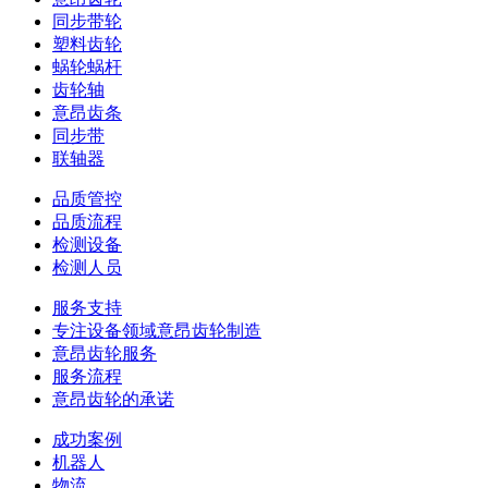
同步带轮
塑料齿轮
蜗轮蜗杆
齿轮轴
意昂齿条
同步带
联轴器
品质管控
品质流程
检测设备
检测人员
服务支持
专注设备领域意昂齿轮制造
意昂齿轮服务
服务流程
意昂齿轮的承诺
成功案例
机器人
物流