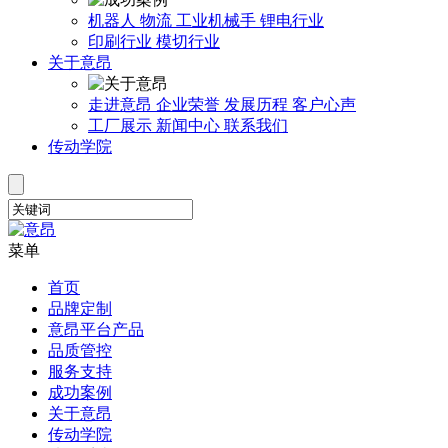
机器人
物流
工业机械手
锂电行业
印刷行业
模切行业
关于意昂
走进意昂
企业荣誉
发展历程
客户心声
工厂展示
新闻中心
联系我们
传动学院
菜单
首页
品牌定制
意昂平台产品
品质管控
服务支持
成功案例
关于意昂
传动学院