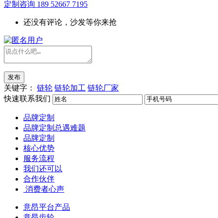
定制咨询
189 52667 7195
还没有评论，沙发等你来抢
发布
关键字：
链轮
链轮加工
链轮厂家
快速联系我们
品牌定制
品牌定制总遇难题
品牌定制
核心优势
服务流程
我们还可以
合作伙伴
​ 消费者心声
意昂平台产品
意昂齿轮