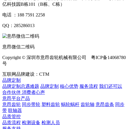
亿科技园B栋101（B栋、C栋）
电话 ：188 7591 2258
QQ：285286013
意昂微信二维码
Copyright © 深圳市意昂齿轮机械有限公司 粤ICP备14068780
号
互联网品牌建设：CTM
品牌定制
品牌定制总遇难题
品牌定制
核心优势
服务流程
我们还可以
合作伙伴
​ 消费者心声
意昂平台产品
意昂齿轮
同步带轮
塑料齿轮
蜗轮蜗杆
齿轮轴
意昂齿条
同步
带
联轴器
品质管控
品质流程
检测设备
检测人员
服务支持