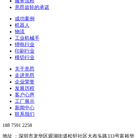
服务流程
意昂齿轮的承诺
成功案例
机器人
物流
工业机械手
锂电行业
印刷行业
模切行业
关于意昂
走进意昂
企业荣誉
发展历程
客户心声
工厂展示
新闻中心
联系我们
188 7591 2258
地址 ：深圳市龙华区观湖街道松轩社区大布头路333号富裕华