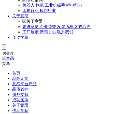
机器人
物流
工业机械手
锂电行业
印刷行业
模切行业
关于意昂
走进意昂
企业荣誉
发展历程
客户心声
工厂展示
新闻中心
联系我们
传动学院
菜单
首页
品牌定制
意昂平台产品
品质管控
服务支持
成功案例
关于意昂
传动学院