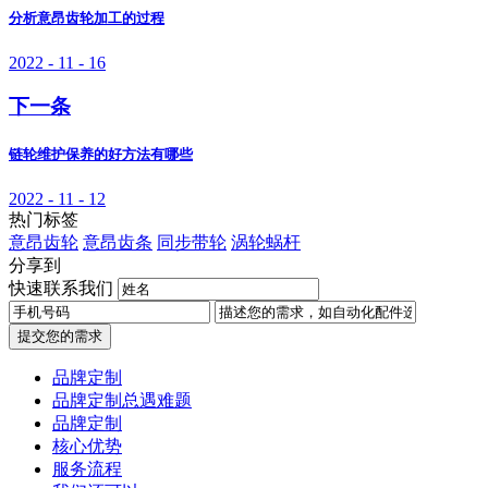
分析意昂齿轮加工的过程
2022 - 11 - 16
下一条
链轮维护保养的好方法有哪些
2022 - 11 - 12
热门标签
意昂齿轮
意昂齿条
同步带轮
涡轮蜗杆
分享到
快速联系我们
提交您的需求
品牌定制
品牌定制总遇难题
品牌定制
核心优势
服务流程