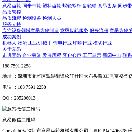
意昂齿轮
同步带轮
塑料齿轮
蜗轮蜗杆
齿轮轴
意昂齿条
同步带
品质管控
品质流程
检测设备
检测人员
服务支持
专注设备领域意昂齿轮制造
意昂齿轮服务
服务流程
意昂齿轮
成功案例
机器人
物流
工业机械手
锂电行业
印刷行业
模切行业
关于意昂
走进意昂
企业荣誉
发展历程
客户心声
工厂展示
新闻中心
联系
188 7591 2258
地址 ：深圳市龙华区观湖街道松轩社区大布头路333号富裕华亿
电话 ：188 7591 2258
QQ：285286013
意昂微信二维码
Copyright © 深圳市意昂齿轮机械有限公司 粤ICP备14068780