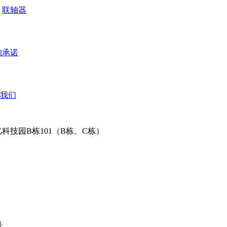
联轴器
的承诺
我们
科技园B栋101（B栋、C栋）
号