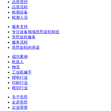
品质管控
品质流程
检测设备
检测人员
服务支持
专注设备领域意昂齿轮制造
意昂齿轮服务
服务流程
意昂齿轮的承诺
成功案例
机器人
物流
工业机械手
锂电行业
印刷行业
模切行业
关于意昂
走进意昂
企业荣誉