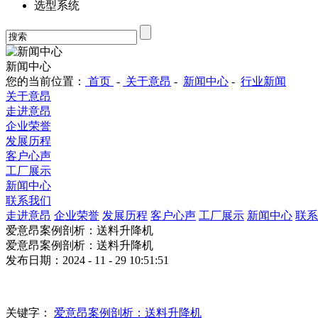
选型系统
新闻中心
您的当前位置：
首页
-
关于意昂
-
新闻中心
-
行业新闻
关于意昂
走进意昂
企业荣誉
发展历程
客户心声
工厂展示
新闻中心
联系我们
走进意昂
企业荣誉
发展历程
客户心声
工厂展示
新闻中心
联系
爱意昂案例剖析：送料升降机
爱意昂案例剖析：送料升降机
发布日期：2024 - 11 - 29 10:51:51
关键字：
爱意昂案例剖析：送料升降机