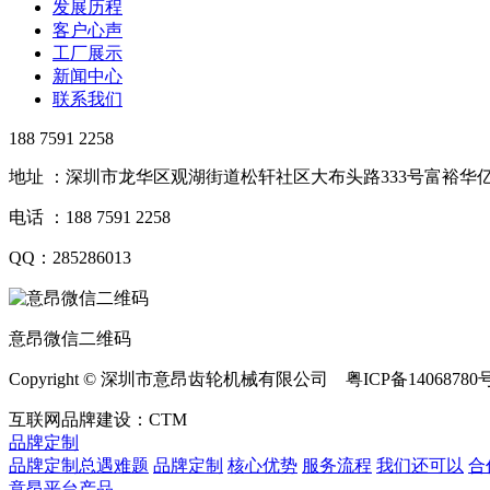
发展历程
客户心声
工厂展示
新闻中心
联系我们
188 7591 2258
地址 ：深圳市龙华区观湖街道松轩社区大布头路333号富裕华亿
电话 ：188 7591 2258
QQ：285286013
意昂微信二维码
Copyright © 深圳市意昂齿轮机械有限公司 粤ICP备14068780
互联网品牌建设：CTM
品牌定制
品牌定制总遇难题
品牌定制
核心优势
服务流程
我们还可以
合
意昂平台产品