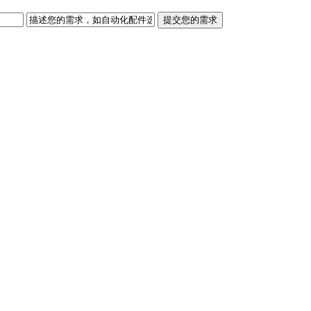
提交您的需求