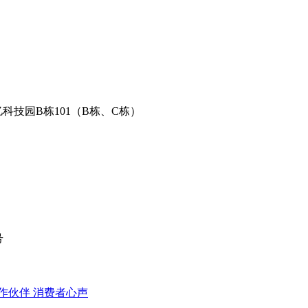
科技园B栋101（B栋、C栋）
号
作伙伴
​ 消费者心声