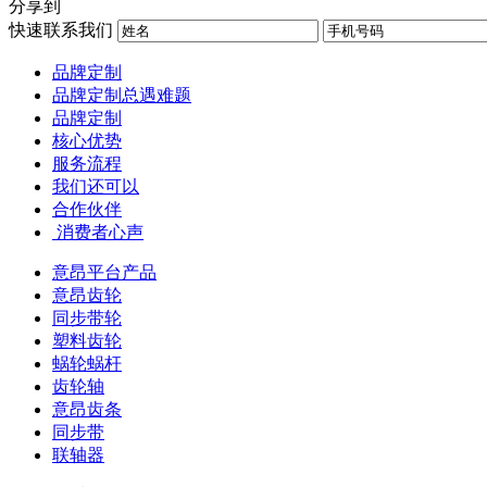
分享到
快速联系我们
品牌定制
品牌定制总遇难题
品牌定制
核心优势
服务流程
我们还可以
合作伙伴
​ 消费者心声
意昂平台产品
意昂齿轮
同步带轮
塑料齿轮
蜗轮蜗杆
齿轮轴
意昂齿条
同步带
联轴器