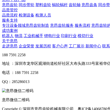
意昂齿轮
同步带轮
塑料齿轮
蜗轮蜗杆
齿轮轴
意昂齿条
同步带
品质管控
品质流程
检测设备
检测人员
服务支持
专注设备领域意昂齿轮制造
意昂齿轮服务
服务流程
意昂齿轮
成功案例
机器人
物流
工业机械手
锂电行业
印刷行业
模切行业
关于意昂
走进意昂
企业荣誉
发展历程
客户心声
工厂展示
新闻中心
联系
188 7591 2258
地址 ：深圳市龙华区观湖街道松轩社区大布头路333号富裕华亿
电话 ：188 7591 2258
QQ：285286013
意昂微信二维码
Copyright © 深圳市意昂齿轮机械有限公司 粤ICP备14068780