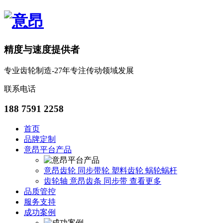
精度与速度提供者
专业齿轮制造-27年专注传动领域发展
联系电话
188 7591 2258
首页
品牌定制
意昂平台产品
意昂齿轮
同步带轮
塑料齿轮
蜗轮蜗杆
齿轮轴
意昂齿条
同步带
查看更多
品质管控
服务支持
成功案例