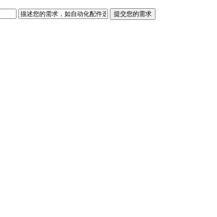
提交您的需求