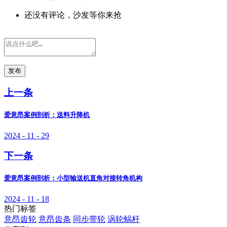
还没有评论，沙发等你来抢
发布
上一条
爱意昂案例剖析：送料升降机
2024 - 11 - 29
下一条
爱意昂案例剖析：小型输送机直角对接转角机构
2024 - 11 - 18
热门标签
意昂齿轮
意昂齿条
同步带轮
涡轮蜗杆