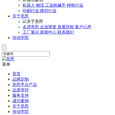
机器人
物流
工业机械手
锂电行业
印刷行业
模切行业
关于意昂
走进意昂
企业荣誉
发展历程
客户心声
工厂展示
新闻中心
联系我们
传动学院
菜单
首页
品牌定制
意昂平台产品
品质管控
服务支持
成功案例
关于意昂
传动学院