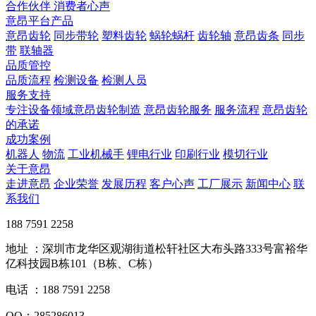
合作伙伴
​ 消费者心声
意昂平台产品
意昂齿轮
同步带轮
塑料齿轮
蜗轮蜗杆
齿轮轴
意昂齿条
同步
带
联轴器
品质管控
品质流程
检测设备
检测人员
服务支持
专注设备领域意昂齿轮制造
意昂齿轮服务
服务流程
意昂齿轮
的承诺
成功案例
机器人
物流
工业机械手
锂电行业
印刷行业
模切行业
关于意昂
走进意昂
企业荣誉
发展历程
客户心声
工厂展示
新闻中心
联
系我们
188 7591 2258
地址 ：深圳市龙华区观湖街道松轩社区大布头路333号富裕华
亿科技园B栋101（B栋、C栋）
电话 ：188 7591 2258
QQ：285286013