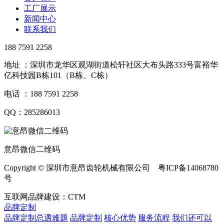
工厂展示
新闻中心
联系我们
188 7591 2258
地址 ：深圳市龙华区观湖街道松轩社区大布头路333号富裕华
亿科技园B栋101（B栋、C栋）
电话 ：188 7591 2258
QQ：285286013
意昂微信二维码
Copyright © 深圳市意昂齿轮机械有限公司 粤ICP备14068780
号
互联网品牌建设：CTM
品牌定制
品牌定制总遇难题
品牌定制
核心优势
服务流程
我们还可以