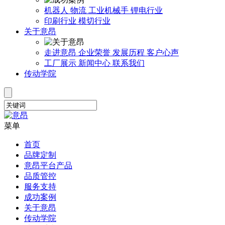
机器人
物流
工业机械手
锂电行业
印刷行业
模切行业
关于意昂
走进意昂
企业荣誉
发展历程
客户心声
工厂展示
新闻中心
联系我们
传动学院
菜单
首页
品牌定制
意昂平台产品
品质管控
服务支持
成功案例
关于意昂
传动学院