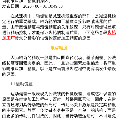
齿轮滚齿加工精度的原因。
发布日期：2020 - 06 - 01 10:49:33
在减速机中，轴齿轮是减速机最重要的部件，是减速机稳
定运行的重要基础。轴齿轮的加工精度直接影响减速器的质
量。由于磨齿精度与滚齿精度的关系较深，只有对滚齿误差项
进行精确控制，才能保证齿轮的制造质量。下面意昂意昂
齿轮
加工厂
带您分析影响轴齿轮滚齿加工精度的原因。
滚齿精度
因为轴齿的精度一般是由齿圈直径跳动、基节偏差、公法
线长度等因素决定的。因此，一旦这些因素发生偏差，将严重
影响滚齿加工精度。以下是在当前滚齿过程中更容易发生错误
的原因。
1.1运动偏差
运动偏差一般表现为公法线的长度误差。造成这种误差的
原因是在齿轮加工过程中，滚齿一般采用胀形法。因此，在建
立齿坯与刀具传动链的分离时，传动比关系必须是决定其精度
的主要因素。然而，传动链本身并不是一个单一的结构，而是
由更多的传动元件组成的。因此，当传动链运动时，不可避免