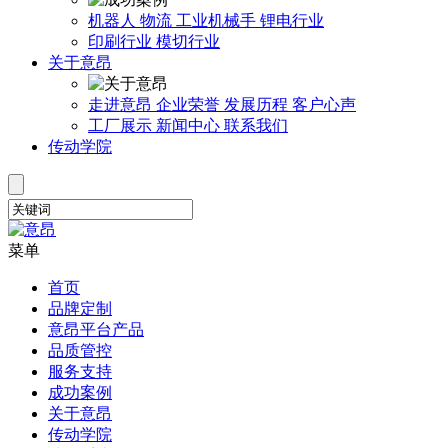
机器人
物流
工业机械手
锂电行业
印刷行业
模切行业
关于意昂
走进意昂
企业荣誉
发展历程
客户心声
工厂展示
新闻中心
联系我们
传动学院
菜单
首页
品牌定制
意昂平台产品
品质管控
服务支持
成功案例
关于意昂
传动学院