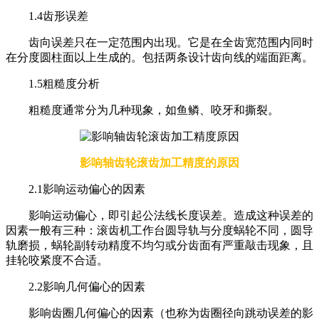
1.4齿形误差
齿向误差只在一定范围内出现。它是在全齿宽范围内同时
在分度圆柱面以上生成的。包括两条设计齿向线的端面距离。
1.5粗糙度分析
粗糙度通常分为几种现象，如鱼鳞、咬牙和撕裂。
影响轴齿轮滚齿加工精度的原因
2.1影响运动偏心的因素
影响运动偏心，即引起公法线长度误差。造成这种误差的
因素一般有三种：滚齿机工作台圆导轨与分度蜗轮不同，圆导
轨磨损，蜗轮副转动精度不均匀或分齿面有严重敲击现象，且
挂轮咬紧度不合适。
2.2影响几何偏心的因素
影响齿圈几何偏心的因素（也称为齿圈径向跳动误差的影