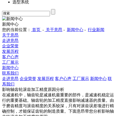
选型系统
新闻中心
您的当前位置：
首页
-
关于意昂
-
新闻中心
-
行业新闻
关于意昂
走进意昂
企业荣誉
发展历程
客户心声
工厂展示
新闻中心
联系我们
走进意昂
企业荣誉
发展历程
客户心声
工厂展示
新闻中心
联
系我们
影响轴齿轮滚齿加工精度原因分析
在减速机中，轴齿轮是减速机最重要的部件，是减速机稳定运
行的重要基础。轴齿轮的加工精度直接影响减速器的质量。由
于磨齿精度与滚齿精度的关系较深，只有对滚齿误差项进行精
确控制，才能保证齿轮的制造质量。下面意昂带您分析影响轴