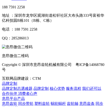
188 7591 2258
地址 ：深圳市龙华区观湖街道松轩社区大布头路333号富裕华
亿科技园B栋101（B栋、C栋）
电话 ：188 7591 2258
QQ：285286013
意昂微信二维码
Copyright © 深圳市意昂齿轮机械有限公司 粤ICP备14068780
号
互联网品牌建设：CTM
品牌定制
品牌定制总遇难题
品牌定制
核心优势
服务流程
我们还可以
合作伙伴
​ 消费者心声
意昂平台产品
意昂齿轮
同步带轮
塑料齿轮
蜗轮蜗杆
齿轮轴
意昂齿条
同步