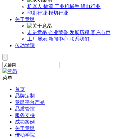
机器人
物流
工业机械手
锂电行业
印刷行业
模切行业
关于意昂
走进意昂
企业荣誉
发展历程
客户心声
工厂展示
新闻中心
联系我们
传动学院
菜单
首页
品牌定制
意昂平台产品
品质管控
服务支持
成功案例
关于意昂
传动学院