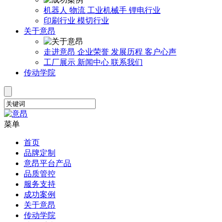
机器人
物流
工业机械手
锂电行业
印刷行业
模切行业
关于意昂
走进意昂
企业荣誉
发展历程
客户心声
工厂展示
新闻中心
联系我们
传动学院
菜单
首页
品牌定制
意昂平台产品
品质管控
服务支持
成功案例
关于意昂
传动学院