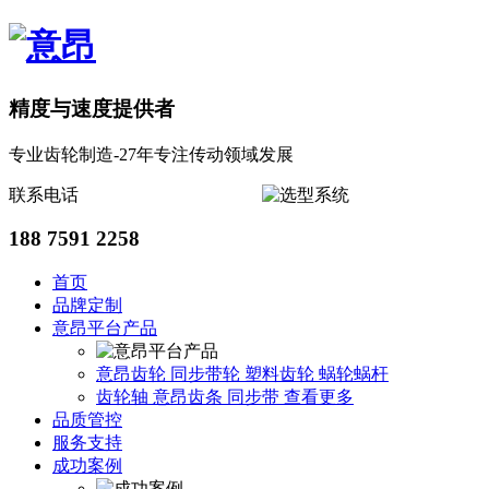
精度与速度提供者
专业齿轮制造-27年专注传动领域发展
联系电话
188 7591 2258
首页
品牌定制
意昂平台产品
意昂齿轮
同步带轮
塑料齿轮
蜗轮蜗杆
齿轮轴
意昂齿条
同步带
查看更多
品质管控
服务支持
成功案例