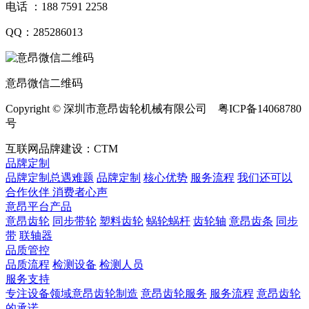
电话 ：188 7591 2258
QQ：285286013
意昂微信二维码
Copyright © 深圳市意昂齿轮机械有限公司 粤ICP备14068780
号
互联网品牌建设：CTM
品牌定制
品牌定制总遇难题
品牌定制
核心优势
服务流程
我们还可以
合作伙伴
​ 消费者心声
意昂平台产品
意昂齿轮
同步带轮
塑料齿轮
蜗轮蜗杆
齿轮轴
意昂齿条
同步
带
联轴器
品质管控
品质流程
检测设备
检测人员
服务支持
专注设备领域意昂齿轮制造
意昂齿轮服务
服务流程
意昂齿轮
的承诺