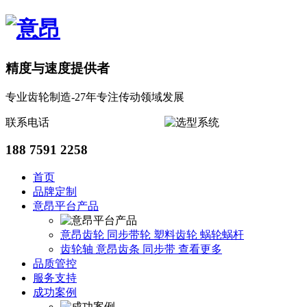
精度与速度提供者
专业齿轮制造-27年专注传动领域发展
联系电话
188 7591 2258
首页
品牌定制
意昂平台产品
意昂齿轮
同步带轮
塑料齿轮
蜗轮蜗杆
齿轮轴
意昂齿条
同步带
查看更多
品质管控
服务支持
成功案例