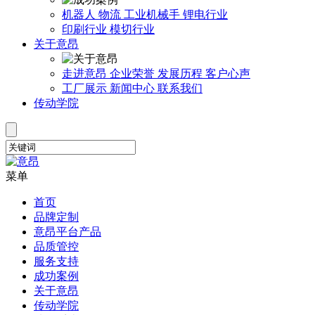
机器人
物流
工业机械手
锂电行业
印刷行业
模切行业
关于意昂
走进意昂
企业荣誉
发展历程
客户心声
工厂展示
新闻中心
联系我们
传动学院
菜单
首页
品牌定制
意昂平台产品
品质管控
服务支持
成功案例
关于意昂
传动学院