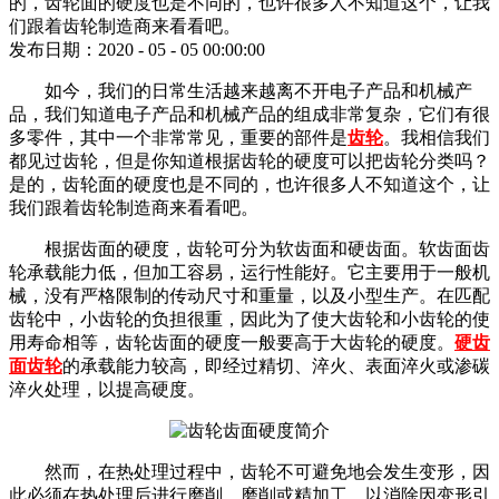
的，齿轮面的硬度也是不同的，也许很多人不知道这个，让我
们跟着齿轮制造商来看看吧。
发布日期：2020 - 05 - 05 00:00:00
如今，我们的日常生活越来越离不开电子产品和机械产
品，我们知道电子产品和机械产品的组成非常复杂，它们有很
多零件，其中一个非常常见，重要的部件是
齿轮
。我相信我们
都见过齿轮，但是你知道根据齿轮的硬度可以把齿轮分类吗？
是的，齿轮面的硬度也是不同的，也许很多人不知道这个，让
我们跟着齿轮制造商来看看吧。
根据齿面的硬度，齿轮可分为软齿面和硬齿面。软齿面齿
轮承载能力低，但加工容易，运行性能好。它主要用于一般机
械，没有严格限制的传动尺寸和重量，以及小型生产。在匹配
齿轮中，小齿轮的负担很重，因此为了使大齿轮和小齿轮的使
用寿命相等，齿轮齿面的硬度一般要高于大齿轮的硬度。
硬齿
面齿轮
的承载能力较高，即经过精切、淬火、表面淬火或渗碳
淬火处理，以提高硬度。
然而，在热处理过程中，齿轮不可避免地会发生变形，因
此必须在热处理后进行磨削、磨削或精加工，以消除因变形引