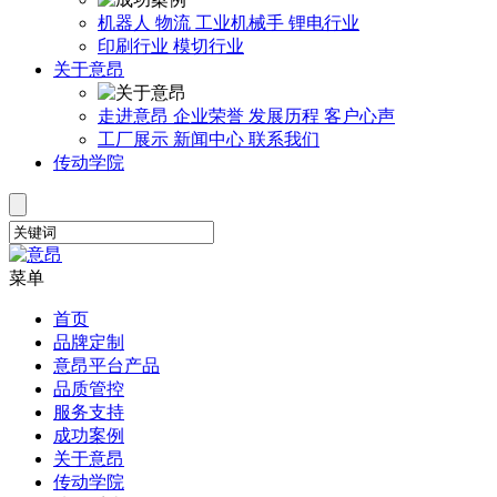
机器人
物流
工业机械手
锂电行业
印刷行业
模切行业
关于意昂
走进意昂
企业荣誉
发展历程
客户心声
工厂展示
新闻中心
联系我们
传动学院
菜单
首页
品牌定制
意昂平台产品
品质管控
服务支持
成功案例
关于意昂
传动学院