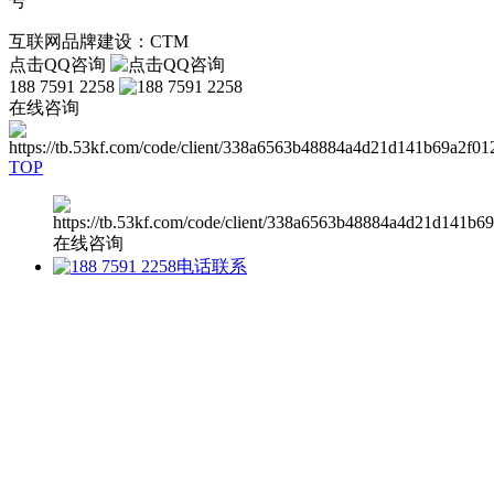
号
互联网品牌建设：CTM
点击QQ咨询
188 7591 2258
在线咨询
TOP
在线咨询
电话联系