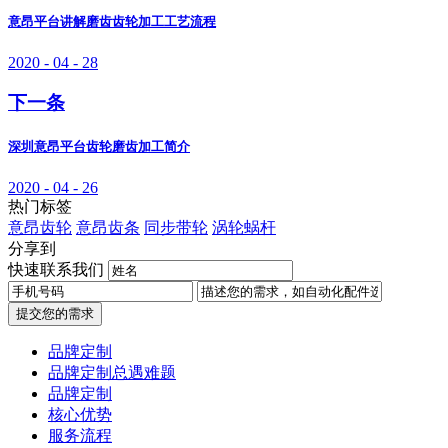
意昂平台讲解磨齿齿轮加工工艺流程
2020 - 04 - 28
下一条
深圳意昂平台齿轮磨齿加工简介
2020 - 04 - 26
热门标签
意昂齿轮
意昂齿条
同步带轮
涡轮蜗杆
分享到
快速联系我们
提交您的需求
品牌定制
品牌定制总遇难题
品牌定制
核心优势
服务流程