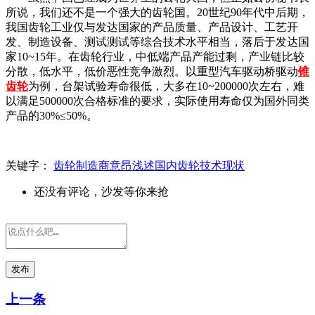
所说，我们还不是一个强大的齿轮国。20世纪90年代中后期，
我国齿轮工业仅与发达国家的产品质量、产品设计、工艺开
发、制造设备、测试测试等综合技术水平相当，落后于发达国
家10~15年。在齿轮行业，中低端产品产能过剩，产业链比较
分散，低水平，低价恶性竞争激烈。以重型汽车驱动桥驱动
锥
齿轮
为例，台架试验寿命很低，大多在10~200000次左右，难
以满足500000次合格标准的要求，实际使用寿命仅为国外同类
产品的30%≤50%。
关键字：
齿轮制造商意昂浅述国内齿轮技术现状
还没有评论，沙发等你来抢
发布
上一条