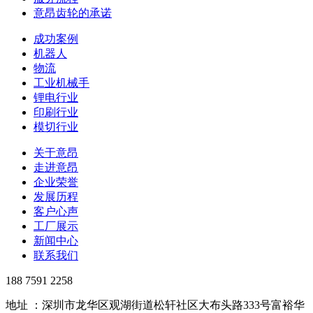
意昂齿轮的承诺
成功案例
机器人
物流
工业机械手
锂电行业
印刷行业
模切行业
关于意昂
走进意昂
企业荣誉
发展历程
客户心声
工厂展示
新闻中心
联系我们
188 7591 2258
地址 ：深圳市龙华区观湖街道松轩社区大布头路333号富裕华