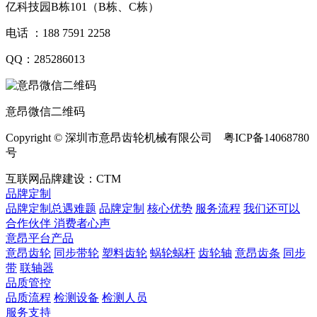
亿科技园B栋101（B栋、C栋）
电话 ：188 7591 2258
QQ：285286013
意昂微信二维码
Copyright © 深圳市意昂齿轮机械有限公司 粤ICP备14068780
号
互联网品牌建设：CTM
品牌定制
品牌定制总遇难题
品牌定制
核心优势
服务流程
我们还可以
合作伙伴
​ 消费者心声
意昂平台产品
意昂齿轮
同步带轮
塑料齿轮
蜗轮蜗杆
齿轮轴
意昂齿条
同步
带
联轴器
品质管控
品质流程
检测设备
检测人员
服务支持