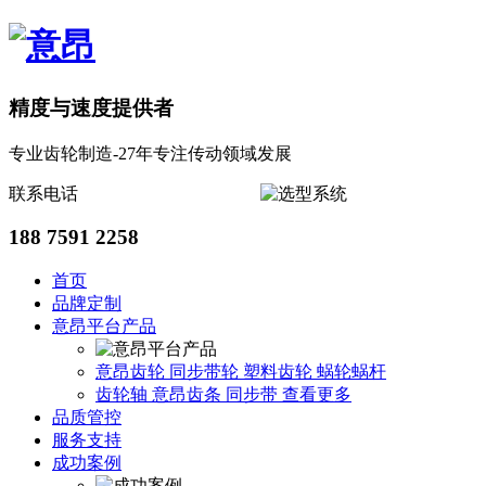
精度与速度提供者
专业齿轮制造-27年专注传动领域发展
联系电话
188 7591 2258
首页
品牌定制
意昂平台产品
意昂齿轮
同步带轮
塑料齿轮
蜗轮蜗杆
齿轮轴
意昂齿条
同步带
查看更多
品质管控
服务支持
成功案例