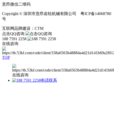
意昂微信二维码
Copyright © 深圳市意昂齿轮机械有限公司 粤ICP备14068780
号
互联网品牌建设：CTM
点击QQ咨询
188 7591 2258
在线咨询
TOP
在线咨询
电话联系