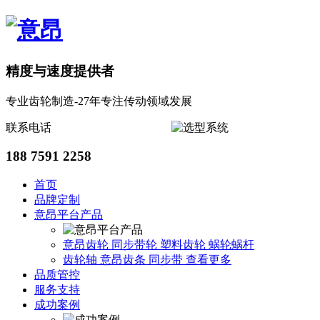
精度与速度提供者
专业齿轮制造-27年专注传动领域发展
联系电话
188 7591 2258
首页
品牌定制
意昂平台产品
意昂齿轮
同步带轮
塑料齿轮
蜗轮蜗杆
齿轮轴
意昂齿条
同步带
查看更多
品质管控
服务支持
成功案例