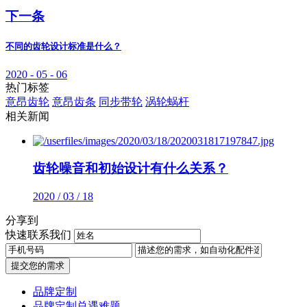
下一条
不同的齿轮设计标准是什么？
2020 - 05 - 06
热门标签
意昂齿轮
意昂齿条
同步带轮
涡轮蜗杆
相关新闻
齿轮噪音和初始设计有什么关系？
2020 / 03 / 18
分享到
快速联系我们
提交您的需求
品牌定制
品牌定制总遇难题