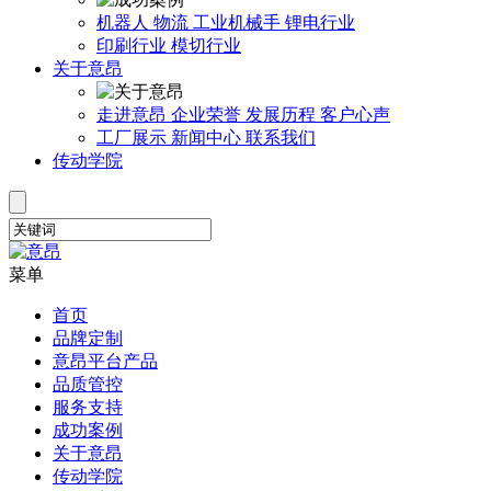
机器人
物流
工业机械手
锂电行业
印刷行业
模切行业
关于意昂
走进意昂
企业荣誉
发展历程
客户心声
工厂展示
新闻中心
联系我们
传动学院
菜单
首页
品牌定制
意昂平台产品
品质管控
服务支持
成功案例
关于意昂
传动学院