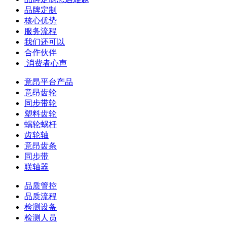
品牌定制
核心优势
服务流程
我们还可以
合作伙伴
​ 消费者心声
意昂平台产品
意昂齿轮
同步带轮
塑料齿轮
蜗轮蜗杆
齿轮轴
意昂齿条
同步带
联轴器
品质管控
品质流程
检测设备
检测人员