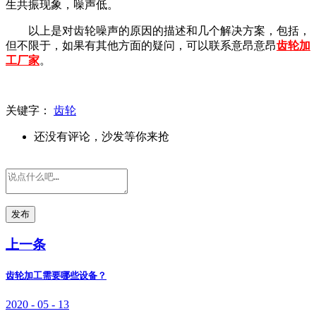
生共振现象，噪声低。
以上是对齿轮噪声的原因的描述和几个解决方案，包括，
但不限于，如果有其他方面的疑问，可以联系意昂意昂
齿轮加
工厂家
。
关键字：
齿轮
还没有评论，沙发等你来抢
发布
上一条
齿轮加工需要哪些设备？
2020 - 05 - 13