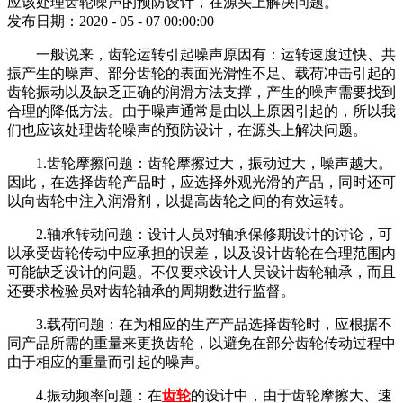
应该处理齿轮噪声的预防设计，在源头上解决问题。
发布日期：2020 - 05 - 07 00:00:00
一般说来，齿轮运转引起噪声原因有：运转速度过快、共
振产生的噪声、部分齿轮的表面光滑性不足、载荷冲击引起的
齿轮振动以及缺乏正确的润滑方法支撑，产生的噪声需要找到
合理的降低方法。由于噪声通常是由以上原因引起的，所以我
们也应该处理齿轮噪声的预防设计，在源头上解决问题。
1.齿轮摩擦问题：齿轮摩擦过大，振动过大，噪声越大。
因此，在选择齿轮产品时，应选择外观光滑的产品，同时还可
以向齿轮中注入润滑剂，以提高齿轮之间的有效运转。
2.轴承转动问题：设计人员对轴承保修期设计的讨论，可
以承受齿轮传动中应承担的误差，以及设计齿轮在合理范围内
可能缺乏设计的问题。不仅要求设计人员设计齿轮轴承，而且
还要求检验员对齿轮轴承的周期数进行监督。
3.载荷问题：在为相应的生产产品选择齿轮时，应根据不
同产品所需的重量来更换齿轮，以避免在部分齿轮传动过程中
由于相应的重量而引起的噪声。
4.振动频率问题：在
齿轮
的设计中，由于齿轮摩擦大、速