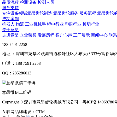
品质流程
检测设备
检测人员
服务支持
专注设备领域意昂齿轮制造
意昂齿轮服务
服务流程
意昂齿轮
成功案例
机器人
物流
工业机械手
锂电行业
印刷行业
模切行业
关于意昂
走进意昂
企业荣誉
发展历程
客户心声
工厂展示
新闻中心
联系
188 7591 2258
地址 ：深圳市龙华区观湖街道松轩社区大布头路333号富裕华亿
电话 ：188 7591 2258
QQ：285286013
意昂微信二维码
Copyright © 深圳市意昂齿轮机械有限公司 粤ICP备14068780
互联网品牌建设：CTM