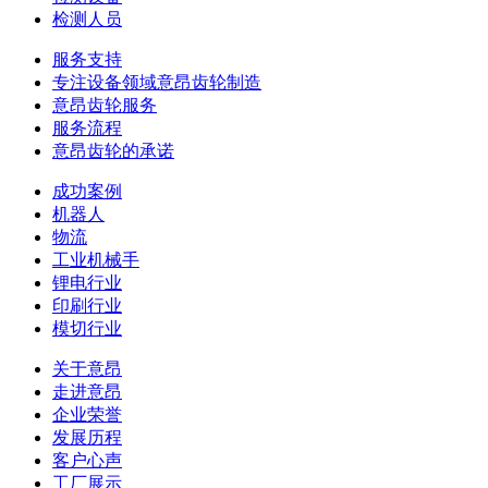
检测人员
服务支持
专注设备领域意昂齿轮制造
意昂齿轮服务
服务流程
意昂齿轮的承诺
成功案例
机器人
物流
工业机械手
锂电行业
印刷行业
模切行业
关于意昂
走进意昂
企业荣誉
发展历程
客户心声
工厂展示