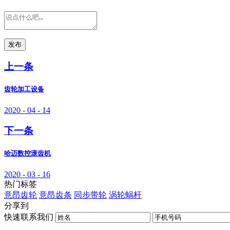
发布
上一条
齿轮加工设备
2020 - 04 - 14
下一条
哈迈数控滚齿机
2020 - 03 - 16
热门标签
意昂齿轮
意昂齿条
同步带轮
涡轮蜗杆
分享到
快速联系我们