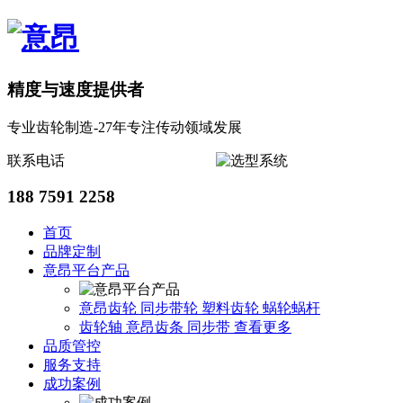
精度与速度提供者
专业齿轮制造-27年专注传动领域发展
联系电话
188 7591 2258
首页
品牌定制
意昂平台产品
意昂齿轮
同步带轮
塑料齿轮
蜗轮蜗杆
齿轮轴
意昂齿条
同步带
查看更多
品质管控
服务支持
成功案例