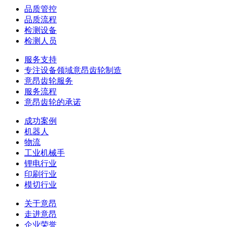
品质管控
品质流程
检测设备
检测人员
服务支持
专注设备领域意昂齿轮制造
意昂齿轮服务
服务流程
意昂齿轮的承诺
成功案例
机器人
物流
工业机械手
锂电行业
印刷行业
模切行业
关于意昂
走进意昂
企业荣誉