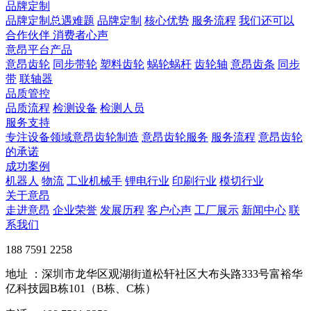
品牌定制
品牌定制总遇难题
品牌定制
核心优势
服务流程
我们还可以
合作伙伴
​ 消费者心声
意昂平台产品
意昂齿轮
同步带轮
塑料齿轮
蜗轮蜗杆
齿轮轴
意昂齿条
同步
带
联轴器
品质管控
品质流程
检测设备
检测人员
服务支持
专注设备领域意昂齿轮制造
意昂齿轮服务
服务流程
意昂齿轮
的承诺
成功案例
机器人
物流
工业机械手
锂电行业
印刷行业
模切行业
关于意昂
走进意昂
企业荣誉
发展历程
客户心声
工厂展示
新闻中心
联
系我们
188 7591 2258
地址 ：深圳市龙华区观湖街道松轩社区大布头路333号富裕华
亿科技园B栋101（B栋、C栋）