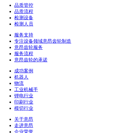
品质管控
品质流程
检测设备
检测人员
服务支持
专注设备领域意昂齿轮制造
意昂齿轮服务
服务流程
意昂齿轮的承诺
成功案例
机器人
物流
工业机械手
锂电行业
印刷行业
模切行业
关于意昂
走进意昂
企业荣誉