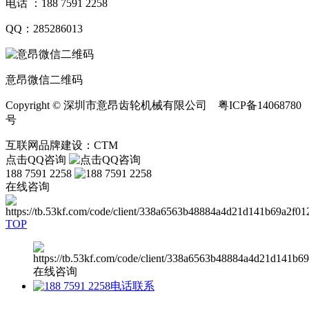
电话 ：188 7591 2258
QQ：285286013
意昂微信二维码
Copyright © 深圳市意昂齿轮机械有限公司 粤ICP备14068780
号
互联网品牌建设：CTM
点击QQ咨询
188 7591 2258
在线咨询
TOP
在线咨询
电话联系