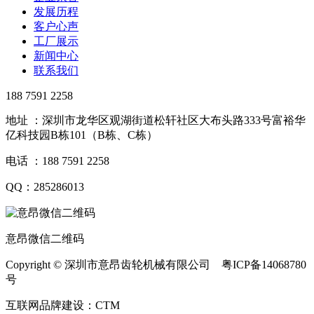
发展历程
客户心声
工厂展示
新闻中心
联系我们
188 7591 2258
地址 ：深圳市龙华区观湖街道松轩社区大布头路333号富裕华
亿科技园B栋101（B栋、C栋）
电话 ：188 7591 2258
QQ：285286013
意昂微信二维码
Copyright © 深圳市意昂齿轮机械有限公司 粤ICP备14068780
号
互联网品牌建设：CTM