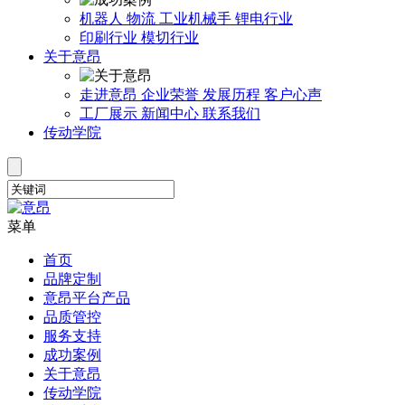
机器人
物流
工业机械手
锂电行业
印刷行业
模切行业
关于意昂
走进意昂
企业荣誉
发展历程
客户心声
工厂展示
新闻中心
联系我们
传动学院
菜单
首页
品牌定制
意昂平台产品
品质管控
服务支持
成功案例
关于意昂
传动学院