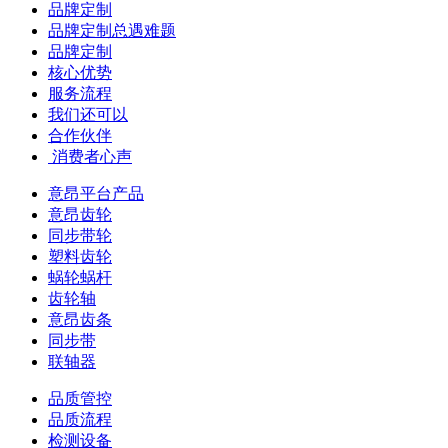
品牌定制
品牌定制总遇难题
品牌定制
核心优势
服务流程
我们还可以
合作伙伴
​ 消费者心声
意昂平台产品
意昂齿轮
同步带轮
塑料齿轮
蜗轮蜗杆
齿轮轴
意昂齿条
同步带
联轴器
品质管控
品质流程
检测设备