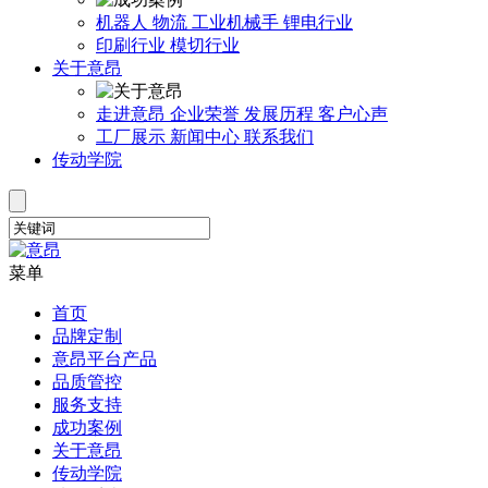
机器人
物流
工业机械手
锂电行业
印刷行业
模切行业
关于意昂
走进意昂
企业荣誉
发展历程
客户心声
工厂展示
新闻中心
联系我们
传动学院
菜单
首页
品牌定制
意昂平台产品
品质管控
服务支持
成功案例
关于意昂
传动学院