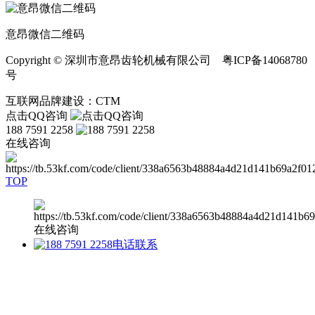
意昂微信二维码
Copyright © 深圳市意昂齿轮机械有限公司 粤ICP备14068780
号
互联网品牌建设：CTM
点击QQ咨询
188 7591 2258
在线咨询
TOP
在线咨询
电话联系