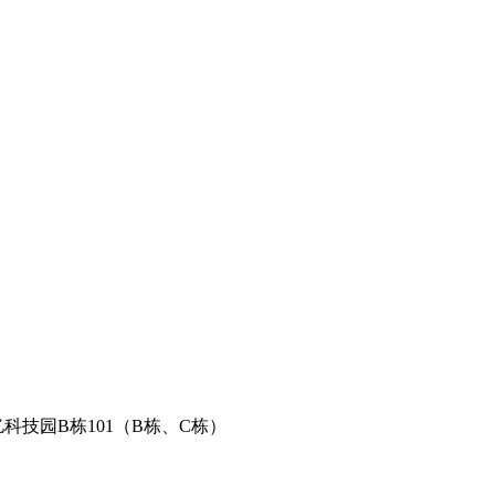
科技园B栋101（B栋、C栋）