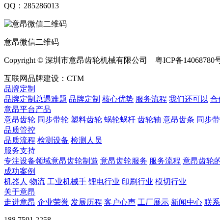
QQ：285286013
意昂微信二维码
Copyright © 深圳市意昂齿轮机械有限公司 粤ICP备14068780
互联网品牌建设：CTM
品牌定制
品牌定制总遇难题
品牌定制
核心优势
服务流程
我们还可以
合
意昂平台产品
意昂齿轮
同步带轮
塑料齿轮
蜗轮蜗杆
齿轮轴
意昂齿条
同步带
品质管控
品质流程
检测设备
检测人员
服务支持
专注设备领域意昂齿轮制造
意昂齿轮服务
服务流程
意昂齿轮
成功案例
机器人
物流
工业机械手
锂电行业
印刷行业
模切行业
关于意昂
走进意昂
企业荣誉
发展历程
客户心声
工厂展示
新闻中心
联系
188 7591 2258