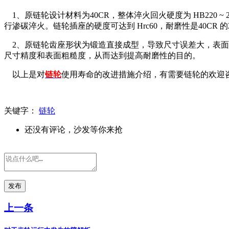
1、原链轮设计材料为40CR，整体淬火回火硬度为 HB220 ~ 
行渗碳淬火。链轮插座的硬度可达到 Hrc60，耐磨性是40C
2、原链轮齿座形状为锻造直接成型，导致尺寸误差大，表面
尺寸精度和表面粗糙度，从而达到提高耐磨性的目的。
以上是对
链轮
使用寿命的改进措施介绍，有需要链轮的欢迎
关键字：
链轮
还没有评论，沙发等你来抢
发布
上一条