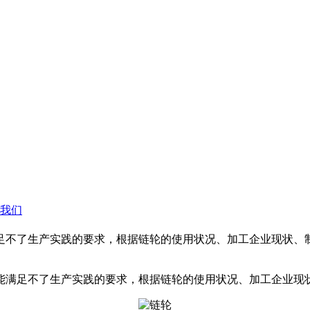
我们
足不了生产实践的要求，根据链轮的使用状况、加工企业现状、
能满足不了生产实践的要求，根据链轮的使用状况、加工企业现