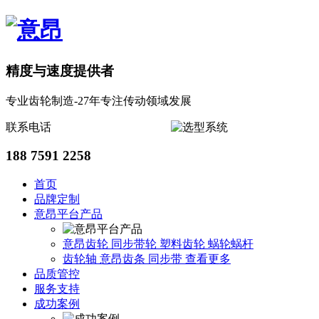
精度与速度提供者
专业齿轮制造-27年专注传动领域发展
联系电话
188 7591 2258
首页
品牌定制
意昂平台产品
意昂齿轮
同步带轮
塑料齿轮
蜗轮蜗杆
齿轮轴
意昂齿条
同步带
查看更多
品质管控
服务支持
成功案例