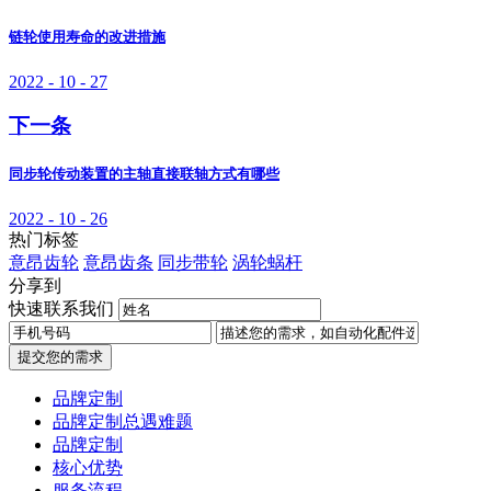
链轮使用寿命的改进措施
2022 - 10 - 27
下一条
同步轮传动装置的主轴直接联轴方式有哪些
2022 - 10 - 26
热门标签
意昂齿轮
意昂齿条
同步带轮
涡轮蜗杆
分享到
快速联系我们
提交您的需求
品牌定制
品牌定制总遇难题
品牌定制
核心优势
服务流程