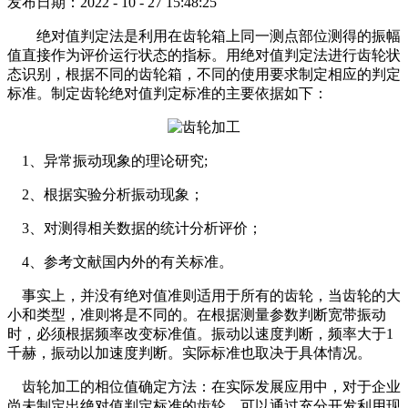
发布日期：2022 - 10 - 27 15:48:25
绝对值判定法是利用在齿轮箱上同一测点部位测得的振幅
值直接作为评价运行状态的指标。用绝对值判定法进行齿轮状
态识别，根据不同的齿轮箱，不同的使用要求制定相应的判定
标准。制定齿轮绝对值判定标准的主要依据如下：
1、异常振动现象的理论研究;
2、根据实验分析振动现象；
3、对测得相关数据的统计分析评价；
4、参考文献国内外的有关标准。
事实上，并没有绝对值准则适用于所有的齿轮，当齿轮的大
小和类型，准则将是不同的。在根据测量参数判断宽带振动
时，必须根据频率改变标准值。振动以速度判断，频率大于
1
千赫，振动以加速度判断。实际标准也取决于具体情况。
齿轮加工的相位值确定方法：在实际发展应用中，对于企业
尚未制定出绝对值判定标准的齿轮，可以通过充分开发利用现