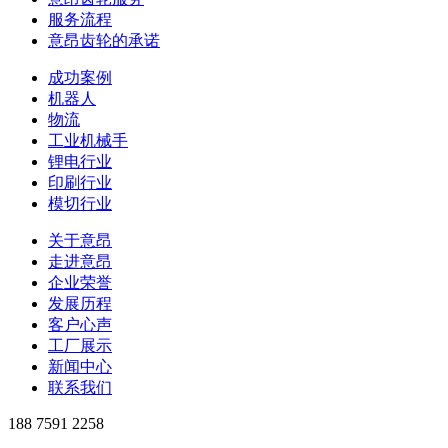
服务流程
意昂齿轮的承诺
成功案例
机器人
物流
工业机械手
锂电行业
印刷行业
模切行业
关于意昂
走进意昂
企业荣誉
发展历程
客户心声
工厂展示
新闻中心
联系我们
188 7591 2258