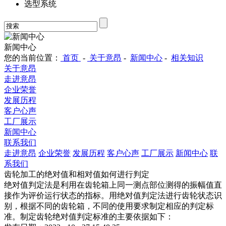
选型系统
新闻中心
您的当前位置：
首页
-
关于意昂
-
新闻中心
-
相关知识
关于意昂
走进意昂
企业荣誉
发展历程
客户心声
工厂展示
新闻中心
联系我们
走进意昂
企业荣誉
发展历程
客户心声
工厂展示
新闻中心
联
系我们
齿轮加工的绝对值和相对值如何进行判定
绝对值判定法是利用在齿轮箱上同一测点部位测得的振幅值直
接作为评价运行状态的指标。用绝对值判定法进行齿轮状态识
别，根据不同的齿轮箱，不同的使用要求制定相应的判定标
准。制定齿轮绝对值判定标准的主要依据如下：