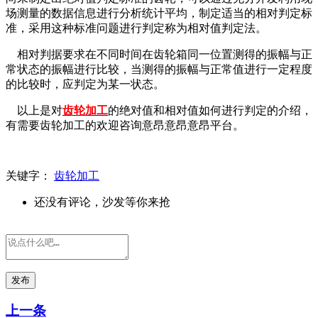
场测量的数据信息进行分析统计平均，制定适当的相对判定标
准，采用这种标准问题进行判定称为相对值判定法。
相对判据要求在不同时间在齿轮箱同一位置测得的振幅与正
常状态的振幅进行比较，当测得的振幅与正常值进行一定程度
的比较时，应判定为某一状态。
以上是对
齿轮加工
的绝对值和相对值如何进行判定的介绍，
有需要齿轮加工的欢迎咨询
意昂意昂意昂平台。
关键字：
齿轮加工
还没有评论，沙发等你来抢
发布
上一条