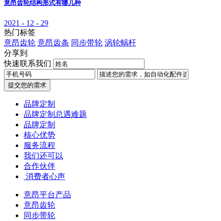
意昂齿轮结构形式有哪几种
2021 - 12 - 29
热门标签
意昂齿轮
意昂齿条
同步带轮
涡轮蜗杆
分享到
快速联系我们
提交您的需求
品牌定制
品牌定制总遇难题
品牌定制
核心优势
服务流程
我们还可以
合作伙伴
​ 消费者心声
意昂平台产品
意昂齿轮
同步带轮