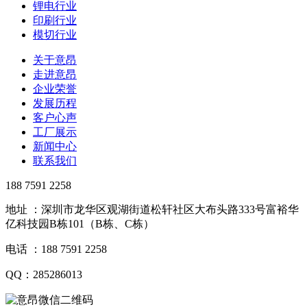
锂电行业
印刷行业
模切行业
关于意昂
走进意昂
企业荣誉
发展历程
客户心声
工厂展示
新闻中心
联系我们
188 7591 2258
地址 ：深圳市龙华区观湖街道松轩社区大布头路333号富裕华
亿科技园B栋101（B栋、C栋）
电话 ：188 7591 2258
QQ：285286013