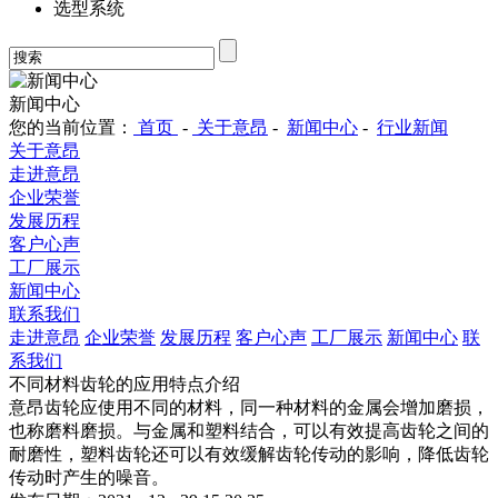
选型系统
新闻中心
您的当前位置：
首页
-
关于意昂
-
新闻中心
-
行业新闻
关于意昂
走进意昂
企业荣誉
发展历程
客户心声
工厂展示
新闻中心
联系我们
走进意昂
企业荣誉
发展历程
客户心声
工厂展示
新闻中心
联
系我们
不同材料齿轮的应用特点介绍
意昂齿轮应使用不同的材料，同一种材料的金属会增加磨损，
也称磨料磨损。与金属和塑料结合，可以有效提高齿轮之间的
耐磨性，塑料齿轮还可以有效缓解齿轮传动的影响，降低齿轮
传动时产生的噪音。