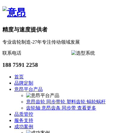
精度与速度提供者
专业齿轮制造-27年专注传动领域发展
联系电话
188 7591 2258
首页
品牌定制
意昂平台产品
意昂齿轮
同步带轮
塑料齿轮
蜗轮蜗杆
齿轮轴
意昂齿条
同步带
查看更多
品质管控
服务支持
成功案例