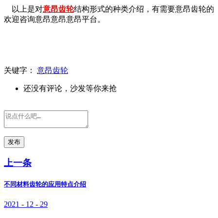
以上是对
意昂齿轮
结构形式的种类介绍，有需要意昂齿轮的
欢迎咨询
意昂意昂意昂平台。
关键字：
意昂齿轮
还没有评论，沙发等你来抢
发布
上一条
不同材料齿轮的应用特点介绍
2021 - 12 - 29