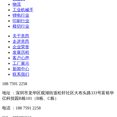
物流
工业机械手
锂电行业
印刷行业
模切行业
关于意昂
走进意昂
企业荣誉
发展历程
客户心声
工厂展示
新闻中心
联系我们
188 7591 2258
地址 ：深圳市龙华区观湖街道松轩社区大布头路333号富裕华
亿科技园B栋101（B栋、C栋）
电话 ：188 7591 2258