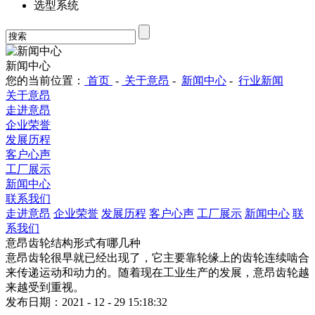
选型系统
新闻中心
您的当前位置：
首页
-
关于意昂
-
新闻中心
-
行业新闻
关于意昂
走进意昂
企业荣誉
发展历程
客户心声
工厂展示
新闻中心
联系我们
走进意昂
企业荣誉
发展历程
客户心声
工厂展示
新闻中心
联
系我们
意昂齿轮结构形式有哪几种
意昂齿轮很早就已经出现了，它主要靠轮缘上的齿轮连续啮合
来传递运动和动力的。随着现在工业生产的发展，意昂齿轮越
来越受到重视。
发布日期：2021 - 12 - 29 15:18:32