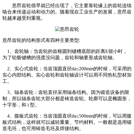
意昂齿轮很早就已经出现了，它主要靠轮缘上的齿轮连续
啮合来传递运动和动力的。随着现在工业生产的发展，意昂齿
轮越来越受到重视。
意昂齿轮的结构形式有四种主要类型
:
1、齿轮轴：当齿轮的齿根圆到键槽底部的距离E很小时，
为了轮毂键槽的强度没问题，齿轮和轴要形成齿轮轴。
2、实心式齿轮：当齿顶圆直径da≤200mm的时候，可采用的
实心内部结构。实心齿轮和齿轮轴设计可以用不同热轧型材加
工。
3、辐条齿轮：齿轮直径采用辐条结构。因为锻造设备的限
制，所以辐条齿轮大部分都是铸造齿轮。轮廓可以是椭圆形，
十字形，和 i 型。
4、腹板式齿轮：当齿顶圆直径da≤500mm的时候，可以用腹
板式结构，这样就可以减轻重量、节约材料。一般都是选用锻
造毛坯，也可用铸造毛坯及焊接结构。