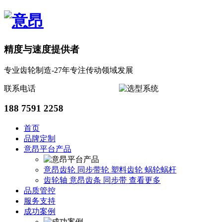
精度与速度提供者
专业齿轮制造-27年专注传动领域发展
联系电话
188 7591 2258
首页
品牌定制
意昂平台产品
意昂齿轮
同步带轮
塑料齿轮
蜗轮蜗杆
齿轮轴
意昂齿条
同步带
查看更多
品质管控
服务支持
成功案例