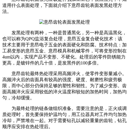
道用什么表面处理，下面就介绍下意昂齿轮表面发黑处理方
法。
发黑处理有两种，一种是普通黑化，另一种是高温黑化，
也可以称为
QPQ盐浴复合处理，意昂五金复合硬化技术：该
技术主要用于意昂电子五金的表面硬化和防腐。技术特点：加
工易变形的意昂五金、意昂模具和机械零件，可将变形控制在
4um以内，实现产品不变形、不硬化。处理后的零件防锈能力
更高，是镀锌件的几十倍，是发黑件的100多倍。
意昂齿轮最终热处理采用高频淬火，使零件变形量减小。
高频淬火后的齿面具有较高的强度、硬度、耐磨性和疲劳极
限，而中心部分仍保持足够的塑性和韧性。为了减少变形。齿
面高频淬火应采用较低的淬火温度和较短的加热时间，加热均
匀，冷却缓慢。
为最终处理的链条做组织准备。需要注意的是，正火或调
质处理时，首先要保持炉温均匀，用工位器具对工件均匀加热
冷却，严禁堆在一起。对于需要钻孔以减轻重量的齿轮，钻孔
顺序应安排在热处理后。