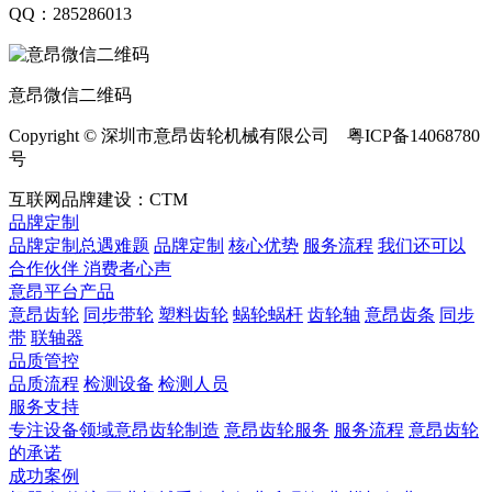
QQ：285286013
意昂微信二维码
Copyright © 深圳市意昂齿轮机械有限公司 粤ICP备14068780
号
互联网品牌建设：CTM
品牌定制
品牌定制总遇难题
品牌定制
核心优势
服务流程
我们还可以
合作伙伴
​ 消费者心声
意昂平台产品
意昂齿轮
同步带轮
塑料齿轮
蜗轮蜗杆
齿轮轴
意昂齿条
同步
带
联轴器
品质管控
品质流程
检测设备
检测人员
服务支持
专注设备领域意昂齿轮制造
意昂齿轮服务
服务流程
意昂齿轮
的承诺
成功案例