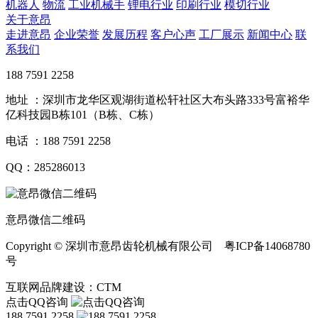
机器人
物流
工业机械手
锂电行业
印刷行业
模切行业
关于意昂
走进意昂
企业荣誉
发展历程
客户心声
工厂展示
新闻中心
联
系我们
188 7591 2258
地址 ：深圳市龙华区观湖街道松轩社区大布头路333号富裕华
亿科技园B栋101（B栋、C栋）
电话 ：188 7591 2258
QQ：285286013
意昂微信二维码
Copyright © 深圳市意昂齿轮机械有限公司 粤ICP备14068780
号
互联网品牌建设：CTM
点击QQ咨询
188 7591 2258