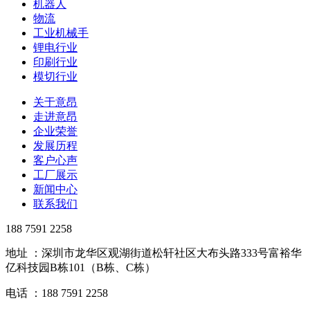
机器人
物流
工业机械手
锂电行业
印刷行业
模切行业
关于意昂
走进意昂
企业荣誉
发展历程
客户心声
工厂展示
新闻中心
联系我们
188 7591 2258
地址 ：深圳市龙华区观湖街道松轩社区大布头路333号富裕华
亿科技园B栋101（B栋、C栋）
电话 ：188 7591 2258