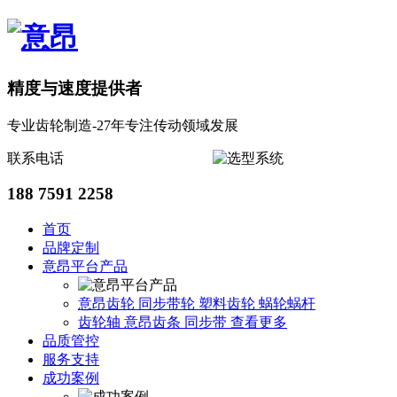
精度与速度提供者
专业齿轮制造-27年专注传动领域发展
联系电话
188 7591 2258
首页
品牌定制
意昂平台产品
意昂齿轮
同步带轮
塑料齿轮
蜗轮蜗杆
齿轮轴
意昂齿条
同步带
查看更多
品质管控
服务支持
成功案例