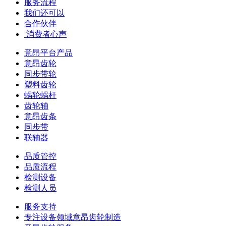
服务流程
我们还可以
合作伙伴
​ 消费者心声
意昂平台产品
意昂齿轮
同步带轮
塑料齿轮
蜗轮蜗杆
齿轮轴
意昂齿条
同步带
联轴器
品质管控
品质流程
检测设备
检测人员
服务支持
专注设备领域意昂齿轮制造