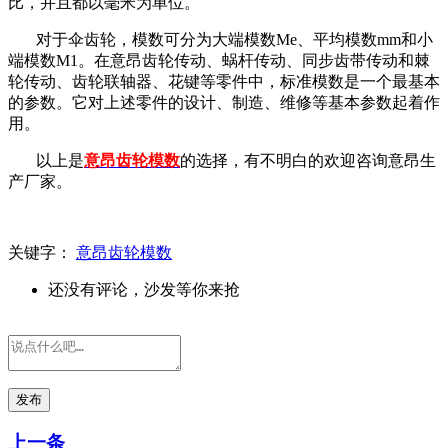
比，并且都以毫米为单位。
对于伞齿轮，模数可分为大端模数
Me、平均模数mm和小
端模数M1。在意昂齿轮传动、蜗杆传动、同步齿带传动和棘
轮传动、齿轮联轴器、花键等零件中，标准模数是一个最基本
的参数。它对上述零件的设计、制造、维修等基本参数起着作
用。
以上是
意昂齿轮模数
的选择，有不明白的欢迎咨询
意昂生
产厂家。
关键字：
意昂齿轮模数
还没有评论，沙发等你来抢
发布
上一条