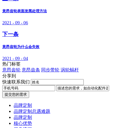
意昂齿轮表面发黑处理方法
2021 - 09 - 06
下一条
意昂齿轮为什么会失效
2021 - 09 - 04
热门标签
意昂齿轮
意昂齿条
同步带轮
涡轮蜗杆
分享到
快速联系我们
提交您的需求
品牌定制
品牌定制总遇难题
品牌定制
核心优势