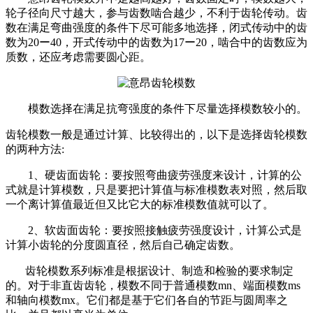
轮子径向尺寸越大，参与齿数啮合越少，不利于齿轮传动。齿
数在满足弯曲强度的条件下尽可能多地选择，闭式传动中的齿
数为
20ー40，开式传动中的齿数为17ー20，啮合中的齿数应为
质数，还应考虑需要圆心距。
模数选择在满足抗弯强度的条件下尽量选择模数较小的。
齿轮模数一般是通过计算、比较得出的，以下是选择齿轮模数
的两种方法
:
1、硬齿面齿轮：要按照弯曲疲劳强度来设计，计算的公
式就是计算模数，只是要把计算值与标准模数表对照，然后取
一个离计算值最近但又比它大的标准模数值就可以了。
2、软齿面齿轮：要按照接触疲劳强度设计，计算公式是
计算小齿轮的分度圆直径，然后自己确定齿数。
齿轮模数系列标准是根据设计、制造和检验的要求制定
的。对于非直齿齿轮，模数不同于普通模数
mn、端面模数ms
和轴向模数mx。它们都是基于它们各自的节距与圆周率之