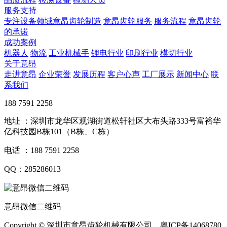
服务支持
专注设备领域意昂齿轮制造
意昂齿轮服务
服务流程
意昂齿轮
的承诺
成功案例
机器人
物流
工业机械手
锂电行业
印刷行业
模切行业
关于意昂
走进意昂
企业荣誉
发展历程
客户心声
工厂展示
新闻中心
联
系我们
188 7591 2258
地址 ：深圳市龙华区观湖街道松轩社区大布头路333号富裕华
亿科技园B栋101（B栋、C栋）
电话 ：188 7591 2258
QQ：285286013
意昂微信二维码
Copyright © 深圳市意昂齿轮机械有限公司 粤ICP备14068780