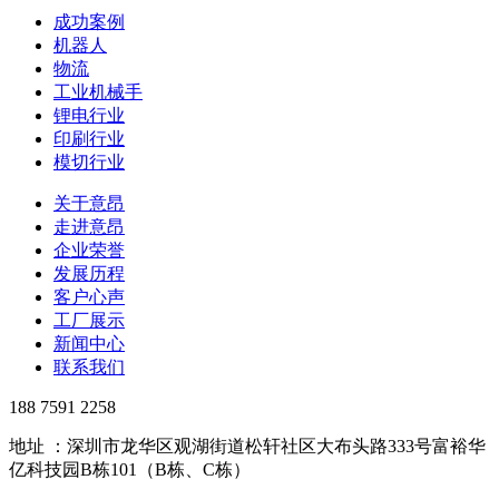
成功案例
机器人
物流
工业机械手
锂电行业
印刷行业
模切行业
关于意昂
走进意昂
企业荣誉
发展历程
客户心声
工厂展示
新闻中心
联系我们
188 7591 2258
地址 ：深圳市龙华区观湖街道松轩社区大布头路333号富裕华
亿科技园B栋101（B栋、C栋）