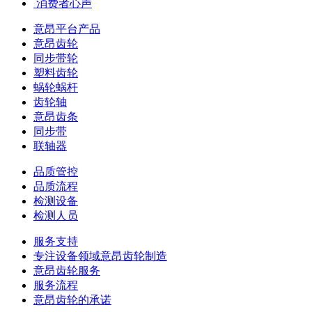
​ 消费者心声
意昂平台产品
意昂齿轮
同步带轮
塑料齿轮
蜗轮蜗杆
齿轮轴
意昂齿条
同步带
联轴器
品质管控
品质流程
检测设备
检测人员
服务支持
专注设备领域意昂齿轮制造
意昂齿轮服务
服务流程
意昂齿轮的承诺