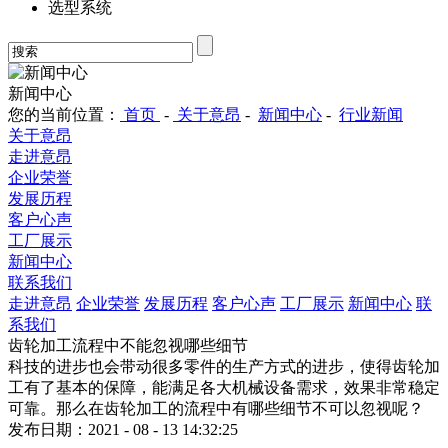
选型系统
新闻中心
您的当前位置：
首页
-
关于意昂
-
新闻中心
-
行业新闻
关于意昂
走进意昂
企业荣誉
发展历程
客户心声
工厂展示
新闻中心
联系我们
走进意昂
企业荣誉
发展历程
客户心声
工厂展示
新闻中心
联
系我们
齿轮加工流程中不能忽视哪些细节
科技的进步也会带动很多零件的生产方式的进步，使得齿轮加
工有了基本的保障，能满足各大机械设备需求，效果非常稳定
可靠。那么在齿轮加工的流程中有哪些细节不可以忽视呢？
发布日期：2021 - 08 - 13 14:32:25