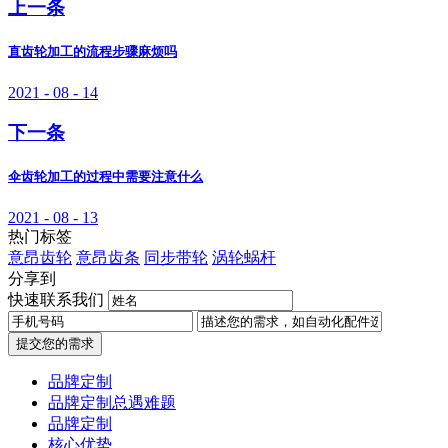
上一条
直齿轮加工的流程步骤麻烦吗
2021 - 08 - 14
下一条
伞齿轮加工的过程中需要注意什么
2021 - 08 - 13
热门标签
意昂齿轮
意昂齿条
同步带轮
涡轮蜗杆
分享到
快速联系我们
提交您的需求
品牌定制
品牌定制总遇难题
品牌定制
核心优势