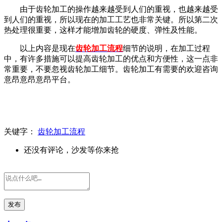
由于齿轮加工的操作越来越受到人们的重视，也越来越受
到人们的重视，所以现在的加工工艺也非常关键。所以第二次
热处理很重要，这样才能增加齿轮的硬度、弹性及性能。
以上内容是现在
齿轮加工流程
细节的说明，在加工过程
中，有许多措施可以提高齿轮加工的优点和方便性，这一点非
常重要，不要忽视齿轮加工细节。齿轮加工有需要的欢迎咨询
意昂意昂意昂平台。
关键字：
齿轮加工流程
还没有评论，沙发等你来抢
发布