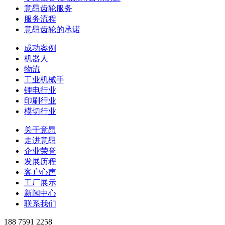
意昂齿轮服务
服务流程
意昂齿轮的承诺
成功案例
机器人
物流
工业机械手
锂电行业
印刷行业
模切行业
关于意昂
走进意昂
企业荣誉
发展历程
客户心声
工厂展示
新闻中心
联系我们
188 7591 2258