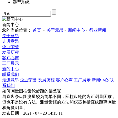
选型系统
新闻中心
您的当前位置：
首页
-
关于意昂
-
新闻中心
-
行业新闻
关于意昂
走进意昂
企业荣誉
发展历程
客户心声
工厂展示
新闻中心
联系我们
走进意昂
企业荣誉
发展历程
客户心声
工厂展示
新闻中心
联
系我们
如何测量圆柱齿轮齿距的偏差呢
与直齿条齿距测量较为简单不同，圆柱齿轮的齿距测量困难，
但也不是没有方法。测量齿距的方法和仪器包括直线距离测量
和角度测量。
发布日期：2021 - 07 - 23 14:15:11