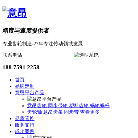
精度与速度提供者
专业齿轮制造-27年专注传动领域发展
联系电话
188 7591 2258
首页
品牌定制
意昂平台产品
意昂齿轮
同步带轮
塑料齿轮
蜗轮蜗杆
齿轮轴
意昂齿条
同步带
查看更多
品质管控
服务支持
成功案例