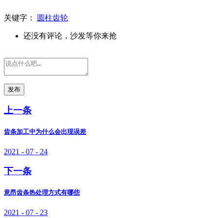
关键字：
圆柱齿轮
还没有评论，沙发等你来抢
发布
上一条
齿条加工中为什么会出现误差
2021 - 07 - 24
下一条
意昂齿条热处理方式有哪些
2021 - 07 - 23