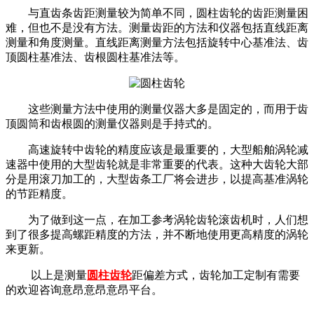
与直齿条齿距测量较为简单不同，圆柱齿轮的齿距测量困
难，但也不是没有方法。测量齿距的方法和仪器包括直线距离
测量和角度测量。直线距离测量方法包括旋转中心基准法、齿
顶圆柱基准法、齿根圆柱基准法等。
这些测量方法中使用的测量仪器大多是固定的，而用于齿
顶圆筒和齿根圆的测量仪器则是手持式的。
高速旋转中齿轮的精度应该是最重要的，大型船舶涡轮减
速器中使用的大型齿轮就是非常重要的代表。这种大齿轮大部
分是用滚刀加工的，大型齿条工厂将会进步，以提高基准涡轮
的节距精度。
为了做到这一点，在加工参考涡轮齿轮滚齿机时，人们想
到了很多提高螺距精度的方法，并不断地使用更高精度的涡轮
来更新。
以上是测量
圆柱齿轮
距偏差方式，齿轮加工定制有需要
的欢迎咨询
意昂意昂意昂平台。