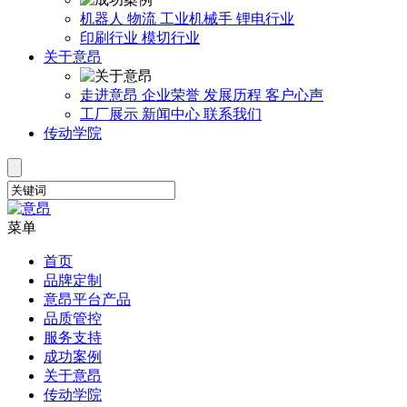
机器人
物流
工业机械手
锂电行业
印刷行业
模切行业
关于意昂
走进意昂
企业荣誉
发展历程
客户心声
工厂展示
新闻中心
联系我们
传动学院
菜单
首页
品牌定制
意昂平台产品
品质管控
服务支持
成功案例
关于意昂
传动学院