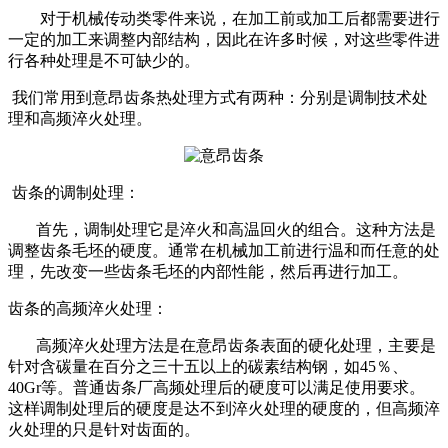
对于机械传动类零件来说，在加工前或加工后都需要进行
一定的加工来调整内部结构，因此在许多时候，对这些零件进
行各种处理是不可缺少的。
我们常用到意昂齿条热处理方式有两种：分别是调制技术处
理和高频淬火处理。
齿条的调制处理：
首先，调制处理它是淬火和高温回火的组合。这种方法是
调整齿条毛坯的硬度。通常在机械加工前进行温和而任意的处
理，先改变一些齿条毛坯的内部性能，然后再进行加工。
齿条的高频淬火处理
：
高频淬火处理方法是在意昂齿条表面的硬化处理，主要是
针对含碳量在百分之三十五以上的碳素结构钢，如
45％、
40Gr等。普通齿条厂高频处理后的硬度可以满足使用要求。
这样调制处理后的硬度是达不到淬火处理的硬度的，但高频淬
火处理的只是针对齿面的。