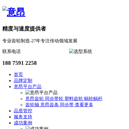
精度与速度提供者
专业齿轮制造-27年专注传动领域发展
联系电话
188 7591 2258
首页
品牌定制
意昂平台产品
意昂齿轮
同步带轮
塑料齿轮
蜗轮蜗杆
齿轮轴
意昂齿条
同步带
查看更多
品质管控
服务支持
成功案例