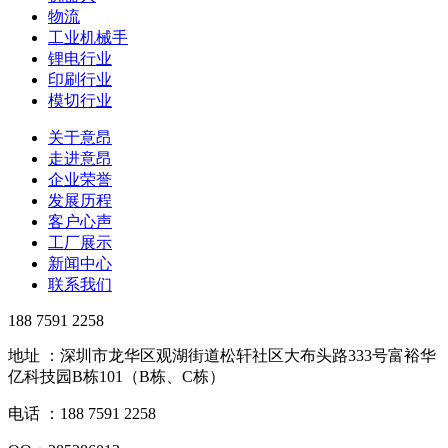
物流
工业机械手
锂电行业
印刷行业
模切行业
关于意昂
走进意昂
企业荣誉
发展历程
客户心声
工厂展示
新闻中心
联系我们
188 7591 2258
地址 ：深圳市龙华区观湖街道松轩社区大布头路333号富裕华
亿科技园B栋101（B栋、C栋）
电话 ：188 7591 2258