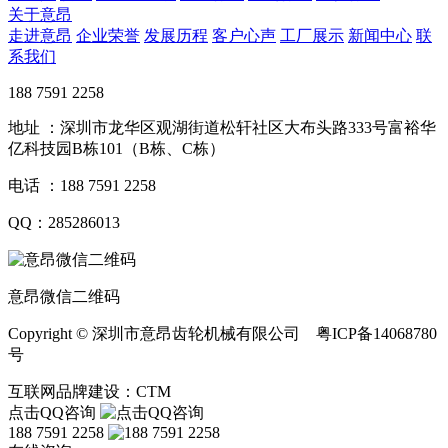
关于意昂
走进意昂
企业荣誉
发展历程
客户心声
工厂展示
新闻中心
联
系我们
188 7591 2258
地址 ：深圳市龙华区观湖街道松轩社区大布头路333号富裕华
亿科技园B栋101（B栋、C栋）
电话 ：188 7591 2258
QQ：285286013
意昂微信二维码
Copyright © 深圳市意昂齿轮机械有限公司 粤ICP备14068780
号
互联网品牌建设：CTM
点击QQ咨询
188 7591 2258