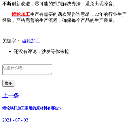
不断创新改进，尽可能的找到解决办法，避免出现噪音。
齿轮加工
生产有需要的话欢迎咨询意昂，22年的行业生产
经验，严格完善的生产流程，确保每个产品的生产质量。
关键字：
齿轮加工
还没有评论，沙发等你来抢
发布
上一条
蜗轮蜗杆加工常用的原材料有哪些？
2021 - 07 - 03