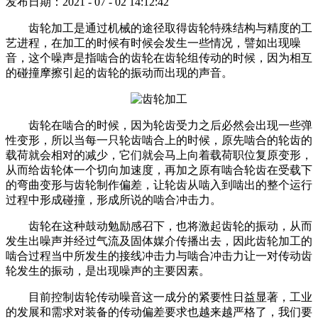
发布日期：2021 - 07 - 02 14:12:42
齿轮加工是通过机械的途径取得齿轮特殊结构与精度的工
艺进程，在加工的时候有时候会发生一些情况，譬如出现噪
音，这个噪声是指啮合的齿轮在齿轮组传动的时候，因为相互
的碰撞摩擦引起的齿轮的振动而出现的声音。
齿轮在啮合的时候，因为轮齿受力之后必然会出现一些弹
性变形，所以当每一只轮齿啮合上的时候，原先啮合的轮齿的
载荷就会相对的减少，它们就会马上向着载荷职位复原变形，
从而给齿轮体一个切向加速度，再加之原有啮合轮齿在受载下
的弯曲变形与齿轮制作偏差，让轮齿从啮入到啮出的整个运行
过程中形成碰撞，形成所说的啮合冲击力。
齿轮在这种鼓动勉励感召下，也将激起齿轮的振动，从而
发生出噪声并经过气流及固体媒介传播出去，因此齿轮加工的
啮合过程当中所发生的接线冲击力与啮合冲击力让一对传动齿
轮发生的振动，是出现噪声的主要因素。
目前控制齿轮传动噪音这一成分的紧要性日益显著，工业
的发展和需求对装备的传动偏差要求也越来越严格了，我们要