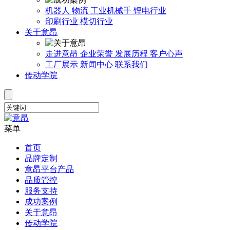
机器人
物流
工业机械手
锂电行业
印刷行业
模切行业
关于意昂
走进意昂
企业荣誉
发展历程
客户心声
工厂展示
新闻中心
联系我们
传动学院
菜单
首页
品牌定制
意昂平台产品
品质管控
服务支持
成功案例
关于意昂
传动学院