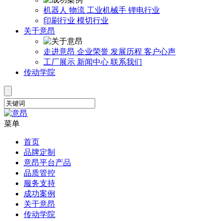
机器人
物流
工业机械手
锂电行业
印刷行业
模切行业
关于意昂
走进意昂
企业荣誉
发展历程
客户心声
工厂展示
新闻中心
联系我们
传动学院
菜单
首页
品牌定制
意昂平台产品
品质管控
服务支持
成功案例
关于意昂
传动学院