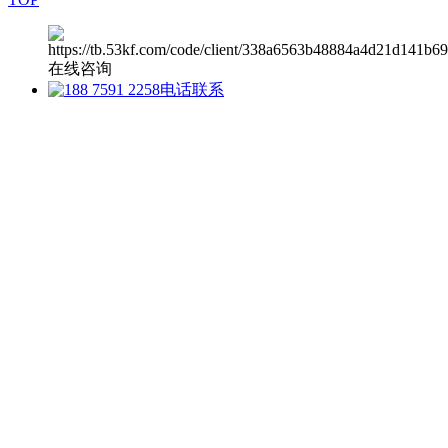
在线咨询
电话联系