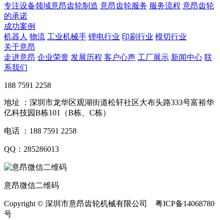
专注设备领域意昂齿轮制造
意昂齿轮服务
服务流程
意昂齿轮
的承诺
成功案例
机器人
物流
工业机械手
锂电行业
印刷行业
模切行业
关于意昂
走进意昂
企业荣誉
发展历程
客户心声
工厂展示
新闻中心
联
系我们
188 7591 2258
地址 ：深圳市龙华区观湖街道松轩社区大布头路333号富裕华
亿科技园B栋101（B栋、C栋）
电话 ：188 7591 2258
QQ：285286013
意昂微信二维码
Copyright © 深圳市意昂齿轮机械有限公司 粤ICP备14068780
号