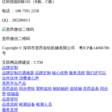
亿科技园B栋101（B栋、C栋）
电话 ：188 7591 2258
QQ：285286013
意昂微信二维码
Copyright © 深圳市意昂齿轮机械有限公司 粤ICP备14068780
号
互联网品牌建设：CTM
品牌定制
品牌定制总遇难题
品牌定制
核心优势
服务流程
我们还可以
合作伙伴
​ 消费者心声
意昂平台产品
意昂齿轮
同步带轮
塑料齿轮
蜗轮蜗杆
齿轮轴
意昂齿条
同步
带
联轴器
品质管控
品质流程
检测设备
检测人员
服务支持