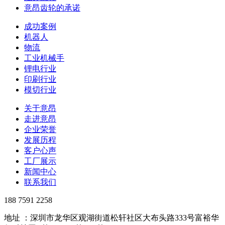
意昂齿轮的承诺
成功案例
机器人
物流
工业机械手
锂电行业
印刷行业
模切行业
关于意昂
走进意昂
企业荣誉
发展历程
客户心声
工厂展示
新闻中心
联系我们
188 7591 2258
地址 ：深圳市龙华区观湖街道松轩社区大布头路333号富裕华