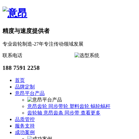
精度与速度提供者
专业齿轮制造-27年专注传动领域发展
联系电话
188 7591 2258
首页
品牌定制
意昂平台产品
意昂齿轮
同步带轮
塑料齿轮
蜗轮蜗杆
齿轮轴
意昂齿条
同步带
查看更多
品质管控
服务支持
成功案例