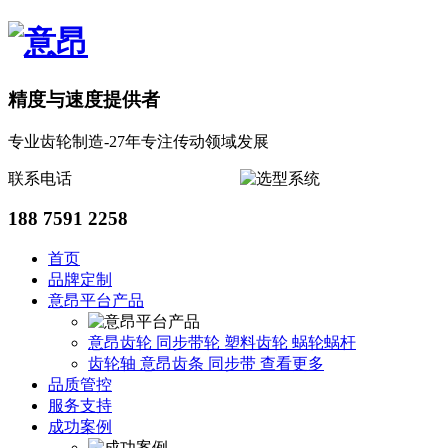
精度与速度提供者
专业齿轮制造-27年专注传动领域发展
联系电话
188 7591 2258
首页
品牌定制
意昂平台产品
意昂齿轮
同步带轮
塑料齿轮
蜗轮蜗杆
齿轮轴
意昂齿条
同步带
查看更多
品质管控
服务支持
成功案例