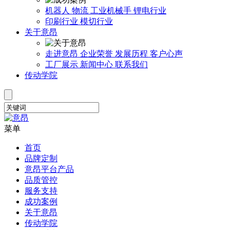
机器人
物流
工业机械手
锂电行业
印刷行业
模切行业
关于意昂
走进意昂
企业荣誉
发展历程
客户心声
工厂展示
新闻中心
联系我们
传动学院
菜单
首页
品牌定制
意昂平台产品
品质管控
服务支持
成功案例
关于意昂
传动学院