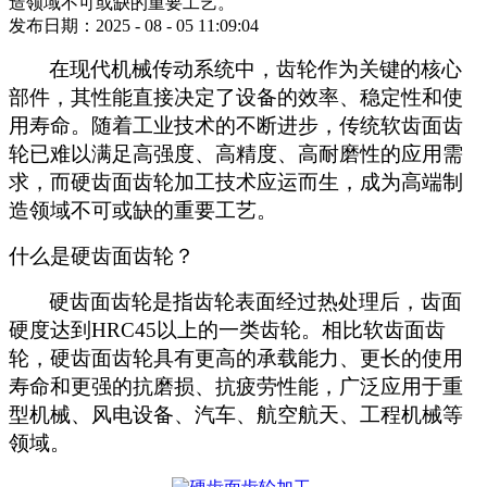
造领域不可或缺的重要工艺。
发布日期：2025 - 08 - 05 11:09:04
在现代机械传动系统中，齿轮作为关键的核心
部件，其性能直接决定了设备的效率、稳定性和使
用寿命。随着工业技术的不断进步，传统软齿面齿
轮已难以满足高强度、高精度、高耐磨性的应用需
求，而硬齿面齿轮加工技术应运而生，成为高端制
造领域不可或缺的重要工艺。
什么是硬齿面齿轮？
硬齿面齿轮是指齿轮表面经过热处理后，齿面
硬度达到
HRC45以上的一类齿轮。相比软齿面齿
轮，硬齿面齿轮具有更高的承载能力、更长的使用
寿命和更强的抗磨损、抗疲劳性能，广泛应用于重
型机械、风电设备、汽车、航空航天、工程机械等
领域。