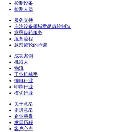
检测设备
检测人员
服务支持
专注设备领域意昂齿轮制造
意昂齿轮服务
服务流程
意昂齿轮的承诺
成功案例
机器人
物流
工业机械手
锂电行业
印刷行业
模切行业
关于意昂
走进意昂
企业荣誉
发展历程
客户心声