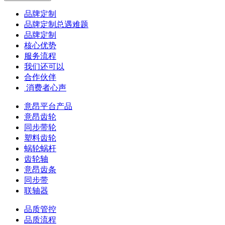
品牌定制
品牌定制总遇难题
品牌定制
核心优势
服务流程
我们还可以
合作伙伴
​ 消费者心声
意昂平台产品
意昂齿轮
同步带轮
塑料齿轮
蜗轮蜗杆
齿轮轴
意昂齿条
同步带
联轴器
品质管控
品质流程