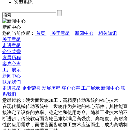
选型系统
新闻中心
您的当前位置：
首页
-
关于意昂
-
新闻中心
-
相关知识
关于意昂
走进意昂
企业荣誉
发展历程
客户心声
工厂展示
新闻中心
联系我们
走进意昂
企业荣誉
发展历程
客户心声
工厂展示
新闻中心
联
系我们
意昂齿轮：硬齿面齿轮加工，高精度传动系统的核心技术
在现代机械传动系统中，齿轮作为关键的核心部件，其性能直
接决定了设备的效率、稳定性和使用寿命。随着工业技术的不
断进步，传统软齿面齿轮已难以满足高强度、高精度、高耐磨
性的应用需求，而硬齿面齿轮加工技术应运而生，成为高端制