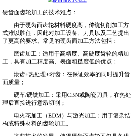
硬齿面齿轮加工的技术难点
：
由于硬齿面齿轮材料硬度高，传统切削加工方
式难以胜任，因此对加工设备、刀具以及工艺提出
了更高的要求。常见的硬齿面加工方法包括：
磨齿加工：适用于高精度、高硬度齿轮的精加
工，具有加工精度高、表面粗糙度低的优点；
滚齿
+热处理+珩齿：在保证效率的同时提升齿
面质量；
硬车
/硬铣加工：采用CBN或陶瓷刀具，在热处
理后直接进行意昂切削；
电火花加工（
EDM）与激光加工：用于复杂结
构或特殊材料的齿轮加工。