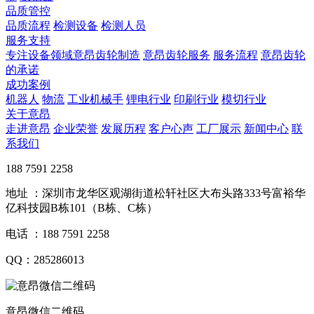
品质管控
品质流程
检测设备
检测人员
服务支持
专注设备领域意昂齿轮制造
意昂齿轮服务
服务流程
意昂齿轮
的承诺
成功案例
机器人
物流
工业机械手
锂电行业
印刷行业
模切行业
关于意昂
走进意昂
企业荣誉
发展历程
客户心声
工厂展示
新闻中心
联
系我们
188 7591 2258
地址 ：深圳市龙华区观湖街道松轩社区大布头路333号富裕华
亿科技园B栋101（B栋、C栋）
电话 ：188 7591 2258
QQ：285286013
意昂微信二维码