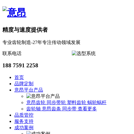
精度与速度提供者
专业齿轮制造-27年专注传动领域发展
联系电话
188 7591 2258
首页
品牌定制
意昂平台产品
意昂齿轮
同步带轮
塑料齿轮
蜗轮蜗杆
齿轮轴
意昂齿条
同步带
查看更多
品质管控
服务支持
成功案例