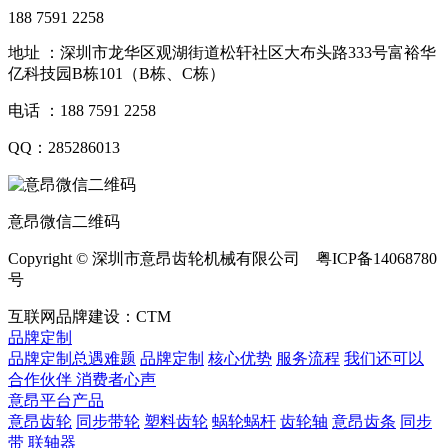
188 7591 2258
地址 ：深圳市龙华区观湖街道松轩社区大布头路333号富裕华
亿科技园B栋101（B栋、C栋）
电话 ：188 7591 2258
QQ：285286013
意昂微信二维码
Copyright © 深圳市意昂齿轮机械有限公司 粤ICP备14068780
号
互联网品牌建设：CTM
品牌定制
品牌定制总遇难题
品牌定制
核心优势
服务流程
我们还可以
合作伙伴
​ 消费者心声
意昂平台产品
意昂齿轮
同步带轮
塑料齿轮
蜗轮蜗杆
齿轮轴
意昂齿条
同步
带
联轴器