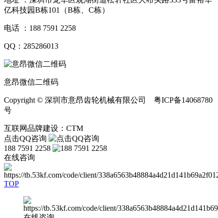
亿科技园B栋101（B栋、C栋）
电话 ：188 7591 2258
QQ：285286013
意昂微信二维码
Copyright © 深圳市意昂齿轮机械有限公司 粤ICP备14068780
号
互联网品牌建设：CTM
点击QQ咨询
188 7591 2258
在线咨询
TOP
在线咨询