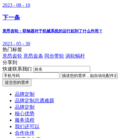
2023 - 08 - 10
下一条
意昂齿轮：联轴器对于机械系统的运行起到了什么作用？
2023 - 05 - 30
热门标签
意昂齿轮
意昂齿条
同步带轮
涡轮蜗杆
分享到
快速联系我们
提交您的需求
品牌定制
品牌定制总遇难题
品牌定制
核心优势
服务流程
我们还可以
合作伙伴