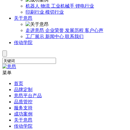
机器人
物流
工业机械手
锂电行业
印刷行业
模切行业
关于意昂
走进意昂
企业荣誉
发展历程
客户心声
工厂展示
新闻中心
联系我们
传动学院
菜单
首页
品牌定制
意昂平台产品
品质管控
服务支持
成功案例
关于意昂
传动学院