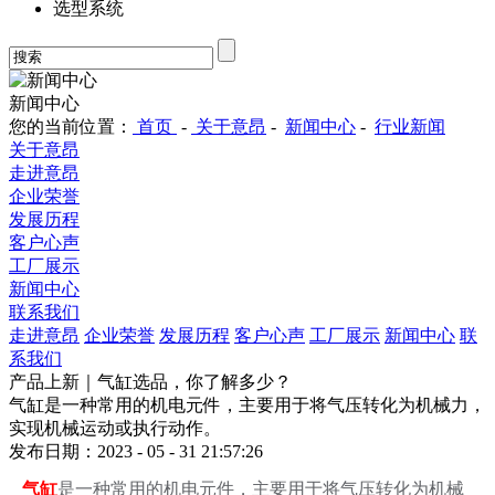
选型系统
新闻中心
您的当前位置：
首页
-
关于意昂
-
新闻中心
-
行业新闻
关于意昂
走进意昂
企业荣誉
发展历程
客户心声
工厂展示
新闻中心
联系我们
走进意昂
企业荣誉
发展历程
客户心声
工厂展示
新闻中心
联
系我们
产品上新｜气缸选品，你了解多少？
气缸是一种常用的机电元件，主要用于将气压转化为机械力，
实现机械运动或执行动作。
发布日期：2023 - 05 - 31 21:57:26
气缸
是一种常用的机电元件，主要用于将气压转化为机械