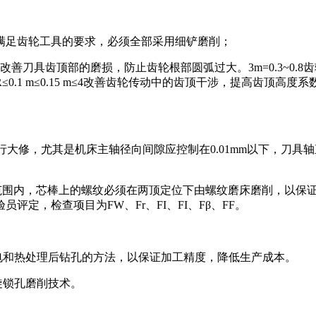
满足齿轮工具的要求，必须全部采用细铲磨削；
善刀具齿顶部的磨损，防止齿轮根部圆弧过大。3m=0.3~0.
1 m≤0.15 m≤4改善齿轮传动中的齿顶干涉，提高齿顶高度系数
修，尤其是机床主轴径向间隙应控制在0.01mm以下，刀具轴直径
4mm范围内，芯棒上的螺纹必须在两顶定位下由螺纹磨床磨削，以保证刀
定，检查项目为FW、Fr、FI、FI、Fβ、FF。
电和热处理后钻孔的方法，以保证加工精度，降低生产成本。
旋锁孔磨削技术。