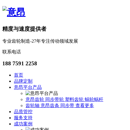
精度与速度提供者
专业齿轮制造-27年专注传动领域发展
联系电话
188 7591 2258
首页
品牌定制
意昂平台产品
意昂齿轮
同步带轮
塑料齿轮
蜗轮蜗杆
齿轮轴
意昂齿条
同步带
查看更多
品质管控
服务支持
成功案例