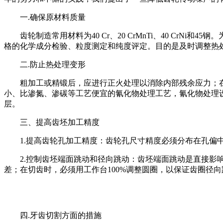
一.确保原材料质量
齿轮制造常用材料为40 Cr、20 CrMnTi、40 C
格的化学成分检验、粒度测定和纯度评定。目的是及时调整热
二.防止热处理变形
粗加工或精锻后，应进行正火处理以消除内部残余应力；
小、比渗氮、渗碳等工艺便宜的氰化物处理工艺，氰化物处理设
层。
三、提高齿坯加工精度
1.提高齿轮孔加工精度：齿轮孔尺寸精度必须分布在孔偏中差附
2.控制齿坯端面跳动和径向跳动：齿坯端面跳动是直接影
差；在切齿时，必须用工作台100%调整圆圈，以保证齿圈径
四.牙齿切割方面的措施