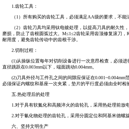
1.齿轮工具：
（1）所有购买的齿轮工具，必须满足AA级的要求，不能
（2）齿轮刀具均采用钛电镀处理，以提高刀具的耐久性，改
磨损，防止了齿根圆弧过大。M≤1≤2齿轮采用齿顶修复滚刀，R≤0.
耐用度，避免齿轮传动中的齿根干涉。
2.切削过程：
(1)从操纵位置每年对切削设备进行一次意昂检查，必须进行大
直径跳跃在0.003mm以下，端面跳动0.004mm。
(2)刀具外径与工件孔之间的间隙应保证在0.001~0.00
必须保证内螺纹和基座一次夹紧，垫片的平行度必须由全时检验员评
五.热处理后的处理
1.对于具有软氮化和高频淬火的齿轮孔，采用热处理前放
2.对于氰化物处理的齿轮孔，采用分圆定位和阿基米德螺
六、坚持文明生产