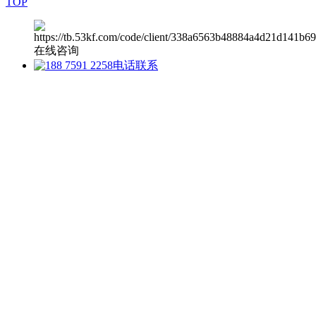
TOP
在线咨询
电话联系