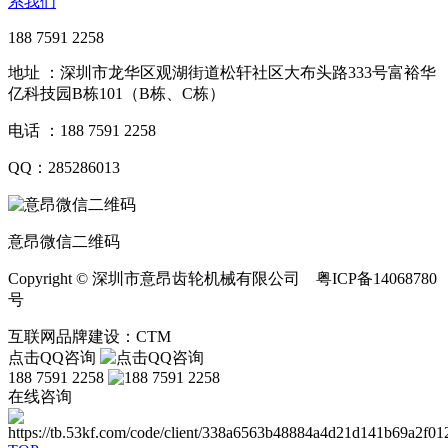
系我们
188 7591 2258
地址 ：深圳市龙华区观湖街道松轩社区大布头路333号富裕华
亿科技园B栋101（B栋、C栋）
电话 ：188 7591 2258
QQ：285286013
意昂微信二维码
Copyright © 深圳市意昂齿轮机械有限公司 粤ICP备14068780
号
互联网品牌建设：CTM
点击QQ咨询
188 7591 2258
在线咨询