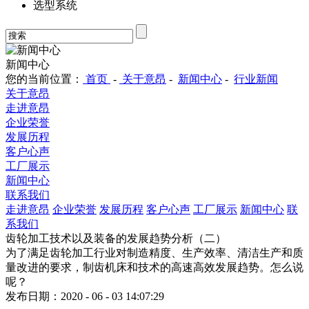
选型系统
新闻中心
您的当前位置：
首页
-
关于意昂
-
新闻中心
-
行业新闻
关于意昂
走进意昂
企业荣誉
发展历程
客户心声
工厂展示
新闻中心
联系我们
走进意昂
企业荣誉
发展历程
客户心声
工厂展示
新闻中心
联
系我们
齿轮加工技术以及装备的发展趋势分析（二）
为了满足齿轮加工行业对制造精度、生产效率、清洁生产和质
量改进的要求，制齿机床和技术的高速高效发展趋势。怎么说
呢？
发布日期：2020 - 06 - 03 14:07:29