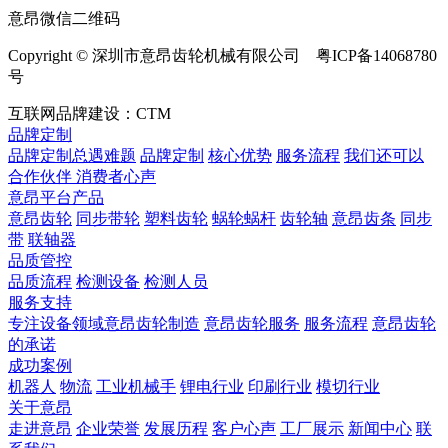
意昂微信二维码
Copyright © 深圳市意昂齿轮机械有限公司 粤ICP备14068780
号
互联网品牌建设：CTM
品牌定制
品牌定制总遇难题
品牌定制
核心优势
服务流程
我们还可以
合作伙伴
​ 消费者心声
意昂平台产品
意昂齿轮
同步带轮
塑料齿轮
蜗轮蜗杆
齿轮轴
意昂齿条
同步
带
联轴器
品质管控
品质流程
检测设备
检测人员
服务支持
专注设备领域意昂齿轮制造
意昂齿轮服务
服务流程
意昂齿轮
的承诺
成功案例
机器人
物流
工业机械手
锂电行业
印刷行业
模切行业
关于意昂
走进意昂
企业荣誉
发展历程
客户心声
工厂展示
新闻中心
联