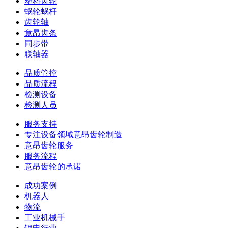
塑料齿轮
蜗轮蜗杆
齿轮轴
意昂齿条
同步带
联轴器
品质管控
品质流程
检测设备
检测人员
服务支持
专注设备领域意昂齿轮制造
意昂齿轮服务
服务流程
意昂齿轮的承诺
成功案例
机器人
物流
工业机械手