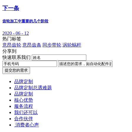
下一条
齿轮加工中重要的几个阶段
2020 - 06 - 12
热门标签
意昂齿轮
意昂齿条
同步带轮
涡轮蜗杆
分享到
快速联系我们
提交您的需求
品牌定制
品牌定制总遇难题
品牌定制
核心优势
服务流程
我们还可以
合作伙伴
​ 消费者心声