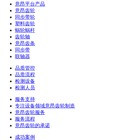
意昂平台产品
意昂齿轮
同步带轮
塑料齿轮
蜗轮蜗杆
齿轮轴
意昂齿条
同步带
联轴器
品质管控
品质流程
检测设备
检测人员
服务支持
专注设备领域意昂齿轮制造
意昂齿轮服务
服务流程
意昂齿轮的承诺
成功案例