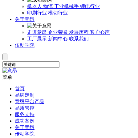
机器人
物流
工业机械手
锂电行业
印刷行业
模切行业
关于意昂
走进意昂
企业荣誉
发展历程
客户心声
工厂展示
新闻中心
联系我们
传动学院
菜单
首页
品牌定制
意昂平台产品
品质管控
服务支持
成功案例
关于意昂
传动学院