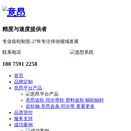
精度与速度提供者
专业齿轮制造-27年专注传动领域发展
联系电话
188 7591 2258
首页
品牌定制
意昂平台产品
意昂齿轮
同步带轮
塑料齿轮
蜗轮蜗杆
齿轮轴
意昂齿条
同步带
查看更多
品质管控
服务支持
成功案例