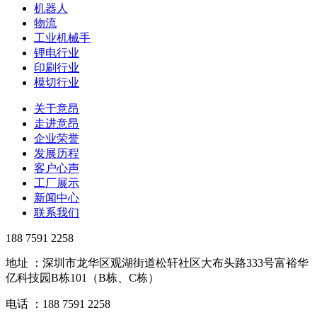
机器人
物流
工业机械手
锂电行业
印刷行业
模切行业
关于意昂
走进意昂
企业荣誉
发展历程
客户心声
工厂展示
新闻中心
联系我们
188 7591 2258
地址 ：深圳市龙华区观湖街道松轩社区大布头路333号富裕华
亿科技园B栋101（B栋、C栋）
电话 ：188 7591 2258