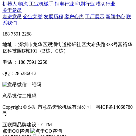
机器人
物流
工业机械手
锂电行业
印刷行业
模切行业
关于意昂
走进意昂
企业荣誉
发展历程
客户心声
工厂展示
新闻中心
联
系我们
188 7591 2258
地址 ：深圳市龙华区观湖街道松轩社区大布头路333号富裕华
亿科技园B栋101（B栋、C栋）
电话 ：188 7591 2258
QQ：285286013
意昂微信二维码
Copyright © 深圳市意昂齿轮机械有限公司 粤ICP备14068780
号
互联网品牌建设：CTM
点击QQ咨询