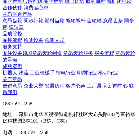
品牌定制总遇难题
品牌定制
核心优势
服务流程
我们还可以
合作伙伴
​ 消费者心声
意昂平台产品
意昂齿轮
同步带轮
塑料齿轮
蜗轮蜗杆
齿轮轴
意昂齿条
同步
带
联轴器
品质管控
品质流程
检测设备
检测人员
服务支持
专注设备领域意昂齿轮制造
意昂齿轮服务
服务流程
意昂齿轮
的承诺
成功案例
机器人
物流
工业机械手
锂电行业
印刷行业
模切行业
关于意昂
走进意昂
企业荣誉
发展历程
客户心声
工厂展示
新闻中心
联
系我们
188 7591 2258
地址 ：深圳市龙华区观湖街道松轩社区大布头路333号富裕华
亿科技园B栋101（B栋、C栋）
电话 ：188 7591 2258