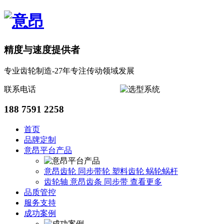
精度与速度提供者
专业齿轮制造-27年专注传动领域发展
联系电话
188 7591 2258
首页
品牌定制
意昂平台产品
意昂齿轮
同步带轮
塑料齿轮
蜗轮蜗杆
齿轮轴
意昂齿条
同步带
查看更多
品质管控
服务支持
成功案例