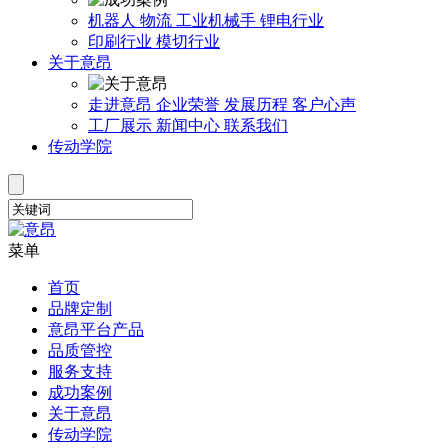
机器人
物流
工业机械手
锂电行业
印刷行业
模切行业
关于意昂
走进意昂
企业荣誉
发展历程
客户心声
工厂展示
新闻中心
联系我们
传动学院
菜单
首页
品牌定制
意昂平台产品
品质管控
服务支持
成功案例
关于意昂
传动学院