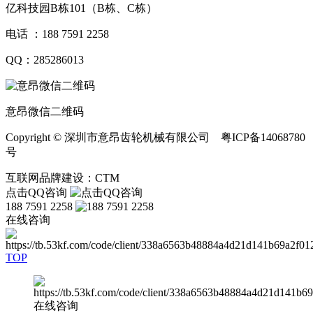
亿科技园B栋101（B栋、C栋）
电话 ：188 7591 2258
QQ：285286013
意昂微信二维码
Copyright © 深圳市意昂齿轮机械有限公司 粤ICP备14068780
号
互联网品牌建设：CTM
点击QQ咨询
188 7591 2258
在线咨询
TOP
在线咨询