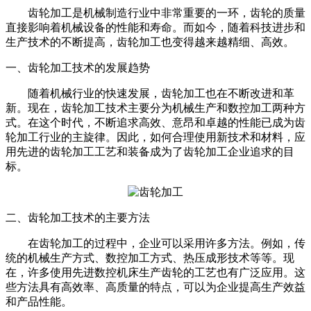
齿轮加工是机械制造行业中非常重要的一环，齿轮的质量
直接影响着机械设备的性能和寿命。而如今，随着科技进步和
生产技术的不断提高，齿轮加工也变得越来越精细、高效。
一、齿轮加工技术的发展趋势
随着机械行业的快速发展，齿轮加工也在不断改进和革
新。现在，齿轮加工技术主要分为机械生产和数控加工两种方
式。在这个时代，不断追求高效、意昂和卓越的性能已成为齿
轮加工行业的主旋律。因此，如何合理使用新技术和材料，应
用先进的齿轮加工工艺和装备成为了齿轮加工企业追求的目
标。
二、齿轮加工技术的主要方法
在齿轮加工的过程中，企业可以采用许多方法。例如，传
统的机械生产方式、数控加工方式、热压成形技术等等。现
在，许多使用先进数控机床生产齿轮的工艺也有广泛应用。这
些方法具有高效率、高质量的特点，可以为企业提高生产效益
和产品性能。