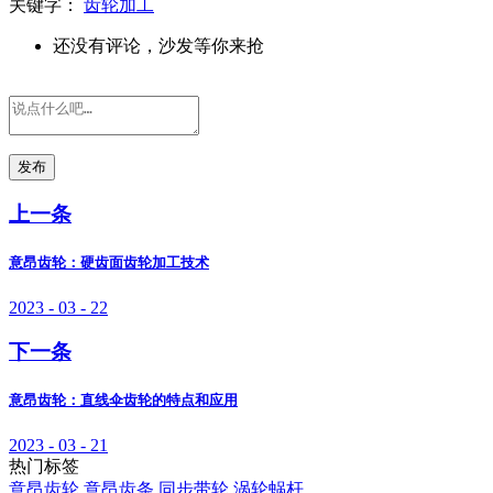
关键字：
齿轮加工
还没有评论，沙发等你来抢
发布
上一条
意昂齿轮：硬齿面齿轮加工技术
2023 - 03 - 22
下一条
意昂齿轮：直线伞齿轮的特点和应用
2023 - 03 - 21
热门标签
意昂齿轮
意昂齿条
同步带轮
涡轮蜗杆