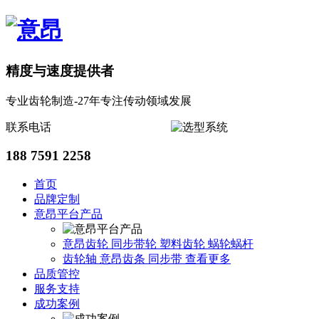
精度与速度提供者
专业齿轮制造-27年专注传动领域发展
联系电话
188 7591 2258
首页
品牌定制
意昂平台产品
意昂齿轮
同步带轮
塑料齿轮
蜗轮蜗杆
齿轮轴
意昂齿条
同步带
查看更多
品质管控
服务支持
成功案例