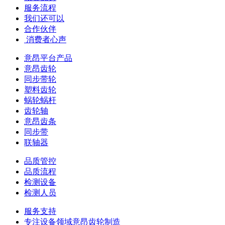
服务流程
我们还可以
合作伙伴
​ 消费者心声
意昂平台产品
意昂齿轮
同步带轮
塑料齿轮
蜗轮蜗杆
齿轮轴
意昂齿条
同步带
联轴器
品质管控
品质流程
检测设备
检测人员
服务支持
专注设备领域意昂齿轮制造