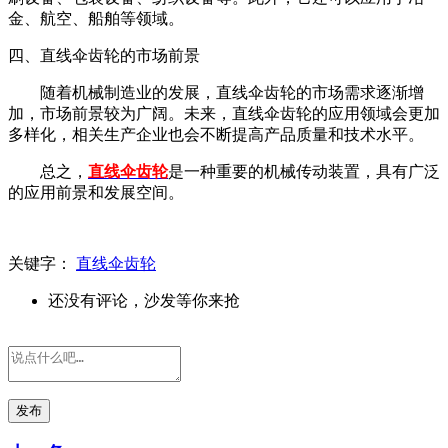
金、航空、船舶等领域。
四、直线伞齿轮的市场前景
随着机械制造业的发展，直线伞齿轮的市场需求逐渐增
加，市场前景较为广阔。未来，直线伞齿轮的应用领域会更加
多样化，相关生产企业也会不断提高产品质量和技术水平。
总之，
直线伞齿轮
是一种重要的机械传动装置，具有广泛
的应用前景和发展空间。
关键字：
直线伞齿轮
还没有评论，沙发等你来抢
发布